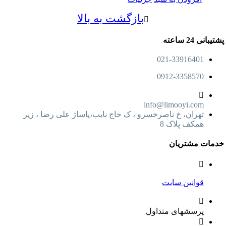
بازگشت به بالا
پشتیبانی 24 ساعته
021-33916401
0912-3358570
info@limooyi.com
تهران، خ ناصرخسرو ، ک حاج نایب،پاساژ علی رضا ، زیر
همکف پلاک 8
خدمات مشتریان
قوانین سایت
پرسشهای متداول