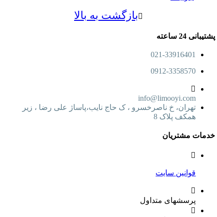
بازگشت به بالا
پشتیبانی 24 ساعته
021-33916401
0912-3358570
info@limooyi.com
تهران، خ ناصرخسرو ، ک حاج نایب،پاساژ علی رضا ، زیر
همکف پلاک 8
خدمات مشتریان
قوانین سایت
پرسشهای متداول