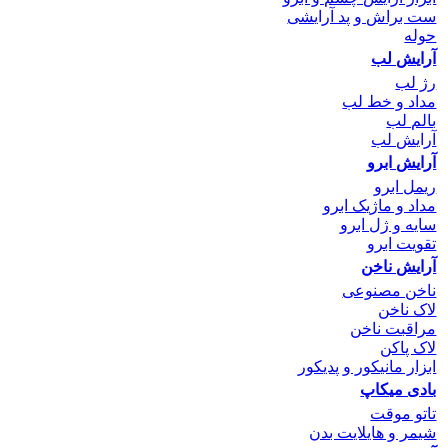
ست براش و پد آرایشی
حوله
آرایش لب
رژ لب
مداد و خط لب
بالم لب
آرایش لب
آرایش ابرو
ریمل ابرو
مداد و ماژیک ابرو
سایه و ژل ابرو
تقویت ابرو
آرایش ناخن
ناخن مصنوعی
لاک ناخن
مراقبت ناخن
لاک پاکن
ابزار مانیکور و پدیکور
بادی میکاپ
تاتو موقت
شیمر و هایلایت بدن