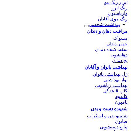
ابزار رنگ مو
رنگ ابرو
واریاسیون
رنگ موی آقایان
بهداشت شخصی
مراقبت دهان و دندان
مسواک
خمیر دندان
سفید کننده دندان
دهانشویه
نخ دندان
بهداشت بانوان و آقایان
ژل بهداشتی بانوان
نوار بهداشتی
بهداشت زناشویی
کاپ قاعدگی
کاندوم
تامپون
شوینده دست و بدن
شامپو بدن و اسکراب
صابون
مایع دستشویی