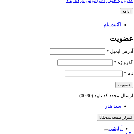
گذرواژه خود را فراموش کرده اید؟
ادامه
ثبت نام
عضویت
آدرس ایمیل
*
گذرواژه
*
نام
*
عضویت
ارسال مجدد کد تایید
(00:
90
)
سبد هدر
0
کنترلر صفحه‌بندی
آرایشی