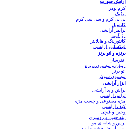
آرایش صورت
کرم پودر
پنکیک
بی بی کرم و سی سی کرم
کانسیلر
پرایمر آرایشی
رژ گونه
کانتورینگ و هایلایتر
فیکساتور آرایشی
برنزه و اتو
برنز
افترسان
روغن و لوسیون برنزه
اتو برنز
لوسیون سولار
ابزار آرایشی
براش و پد آرایشی
تراش آرایشی
مژه مصنوعی و چسب مژه
کیف آرایشی
وجین و قیچی
آینه جیبی و رومیزی
برس و شانه ی مو
ابزار آرایش چشم و ابرو