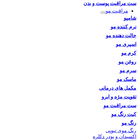
ست مراقبت پوست و بدن
مراقبت مو
شامپو
نرم کننده مو
حالت دهنده مو
اسپری مو
کرم مو
روغن مو
سرم مو
ماسک مو
مکمل های درمانی
تقویت مژه و ابرو
ست مراقبت مو
کیت رنگ مو
رنگ مو
رنگ موی تیوپی
اکسیدان و پودر دکلره