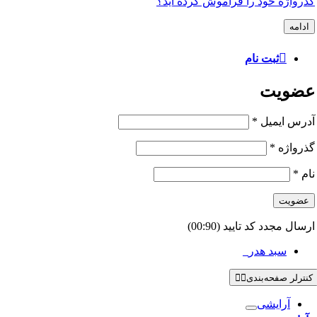
گذرواژه خود را فراموش کرده اید؟
ادامه
ثبت نام
عضویت
آدرس ایمیل
*
گذرواژه
*
نام
*
عضویت
ارسال مجدد کد تایید
(00:
90
)
سبد هدر
0
کنترلر صفحه‌بندی
آرایشی