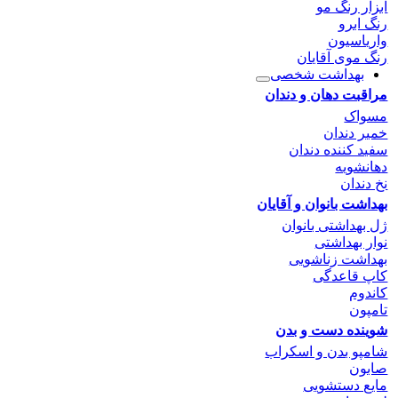
ابزار رنگ مو
رنگ ابرو
واریاسیون
رنگ موی آقایان
بهداشت شخصی
مراقبت دهان و دندان
مسواک
خمیر دندان
سفید کننده دندان
دهانشویه
نخ دندان
بهداشت بانوان و آقایان
ژل بهداشتی بانوان
نوار بهداشتی
بهداشت زناشویی
کاپ قاعدگی
کاندوم
تامپون
شوینده دست و بدن
شامپو بدن و اسکراب
صابون
مایع دستشویی