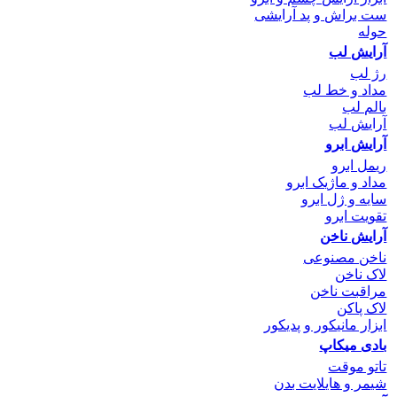
ست براش و پد آرایشی
حوله
آرایش لب
رژ لب
مداد و خط لب
بالم لب
آرایش لب
آرایش ابرو
ریمل ابرو
مداد و ماژیک ابرو
سایه و ژل ابرو
تقویت ابرو
آرایش ناخن
ناخن مصنوعی
لاک ناخن
مراقبت ناخن
لاک پاکن
ابزار مانیکور و پدیکور
بادی میکاپ
تاتو موقت
شیمر و هایلایت بدن