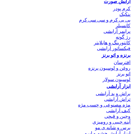
آرایش صورت
کرم پودر
پنکیک
بی بی کرم و سی سی کرم
کانسیلر
پرایمر آرایشی
رژ گونه
کانتورینگ و هایلایتر
فیکساتور آرایشی
برنزه و اتو
برنز
افترسان
روغن و لوسیون برنزه
اتو برنز
لوسیون سولار
ابزار آرایشی
براش و پد آرایشی
تراش آرایشی
مژه مصنوعی و چسب مژه
کیف آرایشی
وجین و قیچی
آینه جیبی و رومیزی
برس و شانه ی مو
ابزار آرایش چشم و ابرو