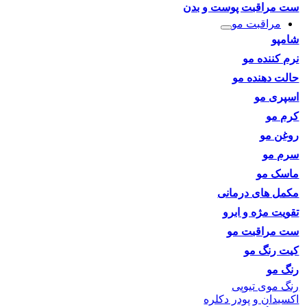
ست مراقبت پوست و بدن
مراقبت مو
شامپو
نرم کننده مو
حالت دهنده مو
اسپری مو
کرم مو
روغن مو
سرم مو
ماسک مو
مکمل های درمانی
تقویت مژه و ابرو
ست مراقبت مو
کیت رنگ مو
رنگ مو
رنگ موی تیوپی
اکسیدان و پودر دکلره