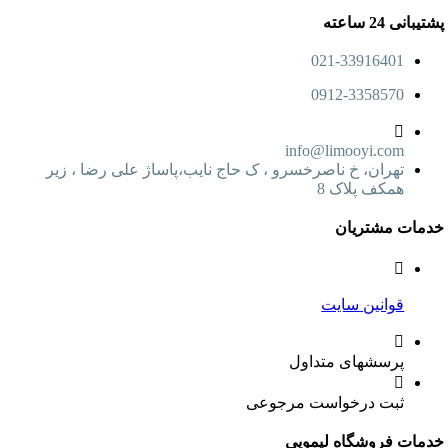
پشتیبانی 24 ساعته
021-33916401
0912-3358570
info@limooyi.com
تهران، خ ناصرخسرو ، ک حاج نایب،پاساژ علی رضا ، زیر
همکف پلاک 8
خدمات مشتریان
قوانین سایت
پرسشهای متداول
ثبت درخواست مرجوعی
خدمات فروشگاه لیمویی