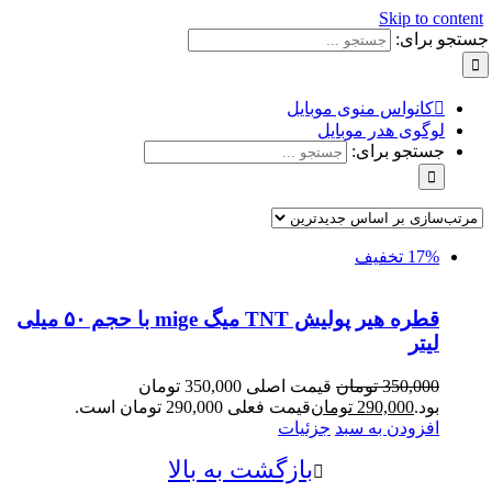
Skip to content
جستجو برای:
کانواس منوی موبایل
لوگوی هدر موبایل
جستجو برای:
17% تخفیف
قطره هیر پولیش TNT میگ mige با حجم ۵۰ میلی
لیتر
350,000
تومان
قیمت اصلی 350,000 تومان
بود.
290,000
تومان
قیمت فعلی 290,000 تومان است.
افزودن به سبد
جزئیات
بازگشت به بالا