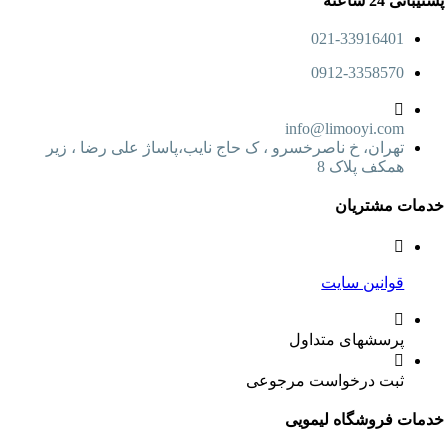
پشتیبانی 24 ساعته
021-33916401
0912-3358570
info@limooyi.com
تهران، خ ناصرخسرو ، ک حاج نایب،پاساژ علی رضا ، زیر
همکف پلاک 8
خدمات مشتریان
قوانین سایت
پرسشهای متداول
ثبت درخواست مرجوعی
خدمات فروشگاه لیمویی