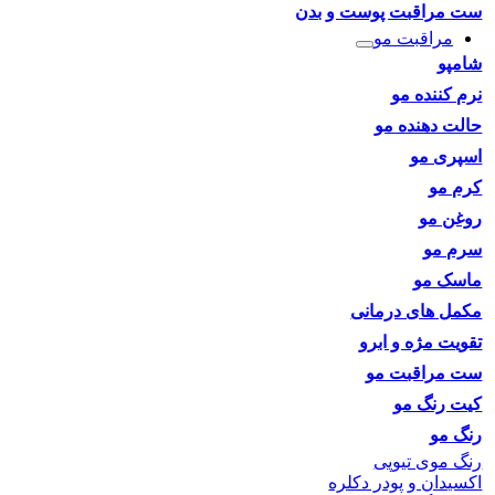
ست مراقبت پوست و بدن
مراقبت مو
شامپو
نرم کننده مو
حالت دهنده مو
اسپری مو
کرم مو
روغن مو
سرم مو
ماسک مو
مکمل های درمانی
تقویت مژه و ابرو
ست مراقبت مو
کیت رنگ مو
رنگ مو
رنگ موی تیوپی
اکسیدان و پودر دکلره