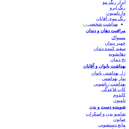
ابزار رنگ مو
رنگ ابرو
واریاسیون
رنگ موی آقایان
بهداشت شخصی
مراقبت دهان و دندان
مسواک
خمیر دندان
سفید کننده دندان
دهانشویه
نخ دندان
بهداشت بانوان و آقایان
ژل بهداشتی بانوان
نوار بهداشتی
بهداشت زناشویی
کاپ قاعدگی
کاندوم
تامپون
شوینده دست و بدن
شامپو بدن و اسکراب
صابون
مایع دستشویی