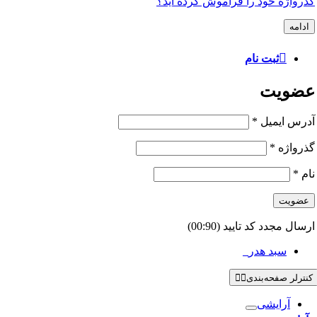
گذرواژه خود را فراموش کرده اید؟
ادامه
ثبت نام
عضویت
آدرس ایمیل
*
گذرواژه
*
نام
*
عضویت
ارسال مجدد کد تایید
(00:
90
)
سبد هدر
0
کنترلر صفحه‌بندی
آرایشی