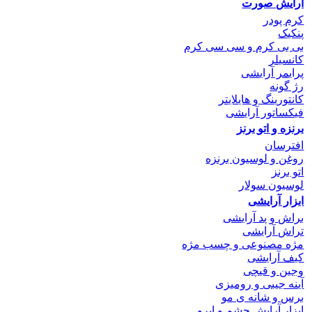
آرایش صورت
کرم پودر
پنکیک
بی بی کرم و سی سی کرم
کانسیلر
پرایمر آرایشی
رژ گونه
کانتورینگ و هایلایتر
فیکساتور آرایشی
برنزه و اتو
برنز
افترسان
روغن و لوسیون برنزه
اتو برنز
لوسیون سولار
ابزار آرایشی
براش و پد آرایشی
تراش آرایشی
مژه مصنوعی و چسب مژه
کیف آرایشی
وجین و قیچی
آینه جیبی و رومیزی
برس و شانه ی مو
ابزار آرایش چشم و ابرو