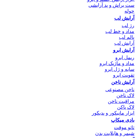
ست براش و پد آرایشی
حوله
آرایش لب
رژ لب
مداد و خط لب
بالم لب
آرایش لب
آرایش ابرو
ریمل ابرو
مداد و ماژیک ابرو
سایه و ژل ابرو
تقویت ابرو
آرایش ناخن
ناخن مصنوعی
لاک ناخن
مراقبت ناخن
لاک پاکن
ابزار مانیکور و پدیکور
بادی میکاپ
تاتو موقت
شیمر و هایلایت بدن