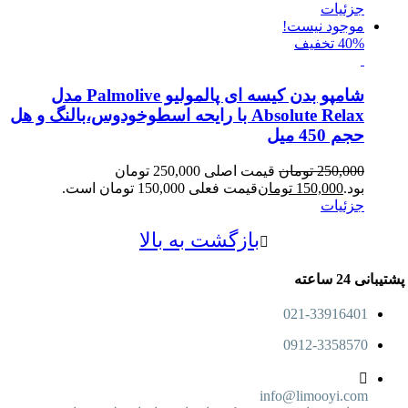
جزئیات
موجود نیست!
40% تخفیف
شامپو بدن کیسه ای پالمولیو Palmolive مدل
Absolute Relax با رایحه اسطوخودوس،بالنگ و هل
حجم 450 میل
250,000
تومان
قیمت اصلی 250,000 تومان
بود.
150,000
تومان
قیمت فعلی 150,000 تومان است.
جزئیات
بازگشت به بالا
پشتیبانی 24 ساعته
021-33916401
0912-3358570
info@limooyi.com