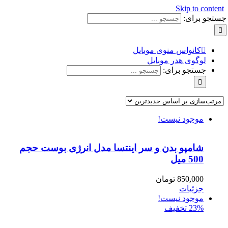
Skip to content
جستجو برای:
کانواس منوی موبایل
لوگوی هدر موبایل
جستجو برای:
موجود نیست!
شامپو بدن و سر اینتسا مدل انرژی بوست حجم
500 میل
850,000
تومان
جزئیات
موجود نیست!
23% تخفیف