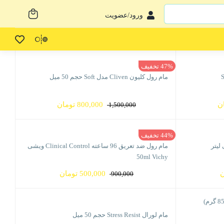
ورود/عضویت
47% تخفیف
مام رول کلیون Cliven مدل Soft حجم 50 میل
قیمت
قیمت
قیمت
ن
800,000
تومان
1,500,000
فعلی
اصلی
فعلی
1,5 تومان
800,000 تومان
1,500,000 تومان
800,000 تومان
44% تخفیف
است.
بود.
است.
مام رول ضد تعریق 96 ساعته Clinical Control ویشی
50ml Vichy
قیمت
قیمت
قیمت
ن
500,000
تومان
900,000
فعلی
اصلی
فعلی
ان
208,500 تومان
900,000 تومان
500,000 تومان
است.
بود.
است.
مام لورال Stress Resist حجم 50 میل