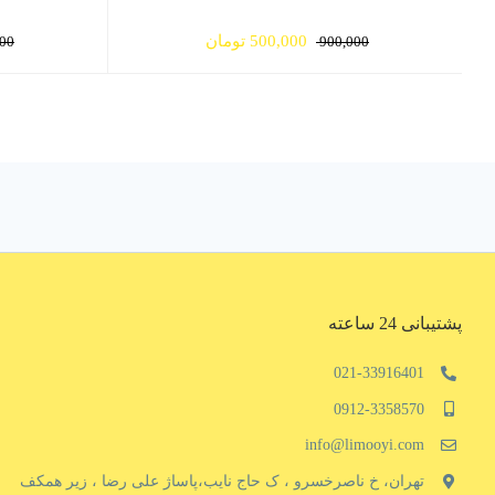
قیمت
قیمت
500,000
تومان
000
900,000
اصلی
فعلی
900,000 تومان
500,000 تومان
بود.
است.
پشتیبانی 24 ساعته
021-33916401
0912-3358570
info@limooyi.com
تهران، خ ناصرخسرو ، ک حاج نایب،پاساژ علی رضا ، زیر همکف