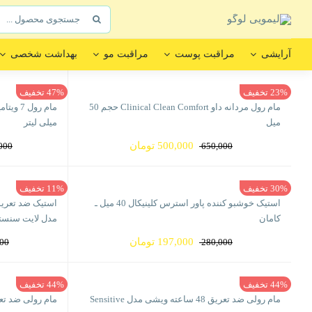
Ski
جستجو
t
برای:
conten
آرایشی
مراقبت پوست
مراقبت مو
بهداشت شخصی
23% تخفیف
47% تخفیف
مام رول مردانه داو Clinical Clean Comfort حجم 50
میل
میلی لیتر
قیمت
قیمت
500,000
تومان
000
650,000
اصلی
فعلی
650,000 تومان
500,000 تومان
30% تخفیف
11% تخفیف
بود.
است.
استیک خوشبو کننده پاور استرس کلینیکال 40 میل ـ
کامان
مدل لایت سنست
قیمت
قیمت
197,000
تومان
000
280,000
اصلی
فعلی
280,000 تومان
197,000 تومان
44% تخفیف
44% تخفیف
بود.
است.
مام رولی ضد تعریق 48 ساعته ویشی مدل Sensitive
مام رولی ضد تعریق 48 ساعته قوی ویشی 