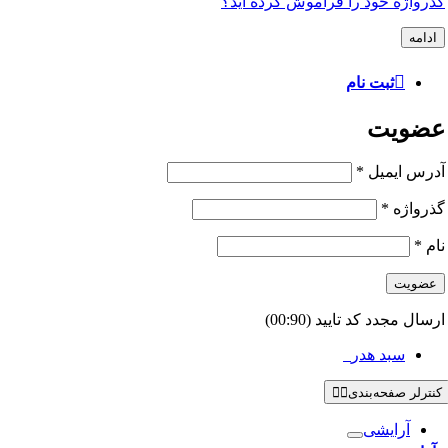
گذرواژه خود را فراموش کرده اید؟
ادامه
ثبت نام
عضویت
آدرس ایمیل
*
گذرواژه
*
نام
*
عضویت
ارسال مجدد کد تایید
(00:
90
)
سبد هدر
0
کنترلر صفحه‌بندی
آرایشی