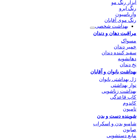
ابزار رنگ مو
رنگ ابرو
واریاسیون
رنگ موی آقایان
بهداشت شخصی
مراقبت دهان و دندان
مسواک
خمیر دندان
سفید کننده دندان
دهانشویه
نخ دندان
بهداشت بانوان و آقایان
ژل بهداشتی بانوان
نوار بهداشتی
بهداشت زناشویی
کاپ قاعدگی
کاندوم
تامپون
شوینده دست و بدن
شامپو بدن و اسکراب
صابون
مایع دستشویی