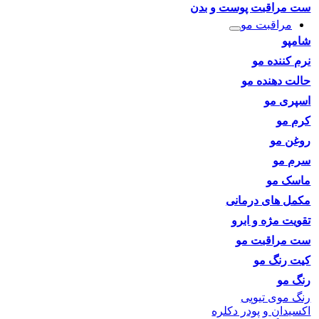
ست مراقبت پوست و بدن
مراقبت مو
شامپو
نرم کننده مو
حالت دهنده مو
اسپری مو
کرم مو
روغن مو
سرم مو
ماسک مو
مکمل های درمانی
تقویت مژه و ابرو
ست مراقبت مو
کیت رنگ مو
رنگ مو
رنگ موی تیوپی
اکسیدان و پودر دکلره