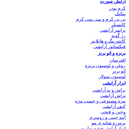
آرایش صورت
کرم پودر
پنکیک
بی بی کرم و سی سی کرم
کانسیلر
پرایمر آرایشی
رژ گونه
کانتورینگ و هایلایتر
فیکساتور آرایشی
برنزه و اتو
برنز
افترسان
روغن و لوسیون برنزه
اتو برنز
لوسیون سولار
ابزار آرایشی
براش و پد آرایشی
تراش آرایشی
مژه مصنوعی و چسب مژه
کیف آرایشی
وجین و قیچی
آینه جیبی و رومیزی
برس و شانه ی مو
ابزار آرایش چشم و ابرو