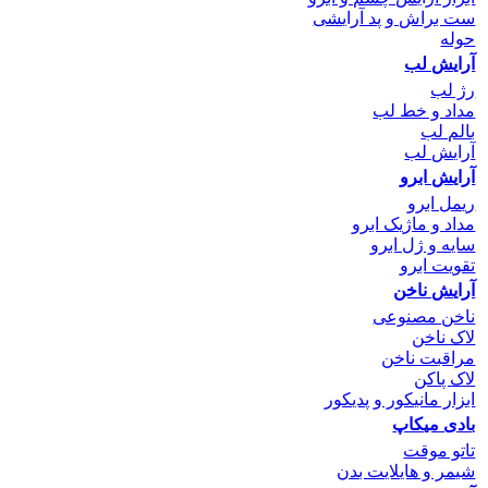
ست براش و پد آرایشی
حوله
آرایش لب
رژ لب
مداد و خط لب
بالم لب
آرایش لب
آرایش ابرو
ریمل ابرو
مداد و ماژیک ابرو
سایه و ژل ابرو
تقویت ابرو
آرایش ناخن
ناخن مصنوعی
لاک ناخن
مراقبت ناخن
لاک پاکن
ابزار مانیکور و پدیکور
بادی میکاپ
تاتو موقت
شیمر و هایلایت بدن