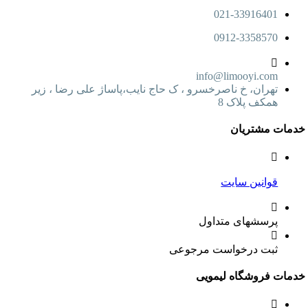
021-33916401
0912-3358570
info@limooyi.com
تهران، خ ناصرخسرو ، ک حاج نایب،پاساژ علی رضا ، زیر
همکف پلاک 8
ت مشتریان
قوانین سایت
پرسشهای متداول
ثبت درخواست مرجوعی
ت فروشگاه لیمویی