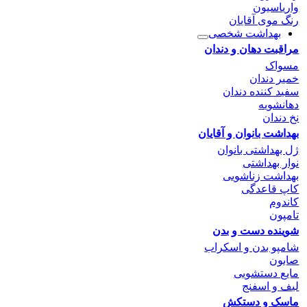
واریاسیون
رنگ موی آقایان
بهداشت شخصی
مراقبت دهان و دندان
مسواک
خمیر دندان
سفید کننده دندان
دهانشویه
نخ دندان
بهداشت بانوان و آقایان
ژل بهداشتی بانوان
نوار بهداشتی
بهداشت زناشویی
کاپ قاعدگی
کاندوم
تامپون
شوینده دست و بدن
شامپو بدن و اسکراب
صابون
مایع دستشویی
لیف و اسفنج
ماسک و دستکش