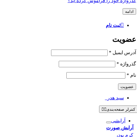
گذرواژه خود را فراموش کرده اید؟
ادامه
ثبت نام
عضویت
آدرس ایمیل
*
گذرواژه
*
نام
*
عضویت
سبد هدر
0
کنترلر صفحه‌بندی
آرایشی
آرایش صورت
کرم پودر