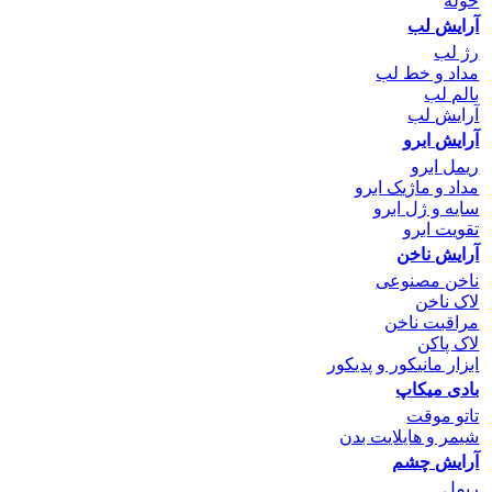
حوله
آرایش لب
رژ لب
مداد و خط لب
بالم لب
آرایش لب
آرایش ابرو
ریمل ابرو
مداد و ماژیک ابرو
سایه و ژل ابرو
تقویت ابرو
آرایش ناخن
ناخن مصنوعی
لاک ناخن
مراقبت ناخن
لاک پاکن
ابزار مانیکور و پدیکور
بادی میکاپ
تاتو موقت
شیمر و هایلایت بدن
آرایش چشم
ریمل