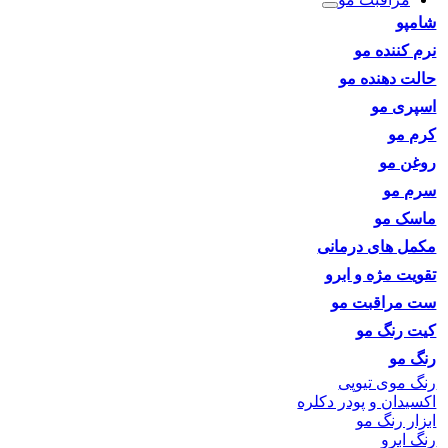
شامپو
نرم کننده مو
حالت دهنده مو
اسپری مو
کرم مو
روغن مو
سرم مو
ماسک مو
مکمل های درمانی
تقویت مژه و ابرو
ست مراقبت مو
کیت رنگ مو
رنگ مو
رنگ موی تیوپی
اکسیدان و پودر دکلره
ابزار رنگ مو
رنگ ابرو