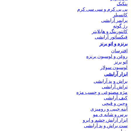
پنکیک
بی بی کرم و سی سی کرم
کانسیلر
پرایمر آرایشی
رژ گونه
کانتورینگ و هایلایتر
فیکساتور آرایشی
برنزه و اتو
برنز
افترسان
روغن و لوسیون برنزه
اتو برنز
لوسیون سولار
ابزار آرایشی
براش و پد آرایشی
تراش آرایشی
مژه مصنوعی و چسب مژه
کیف آرایشی
وجین و قیچی
آینه جیبی و رومیزی
برس و شانه ی مو
ابزار آرایش چشم و ابرو
ست براش و پد آرایشی