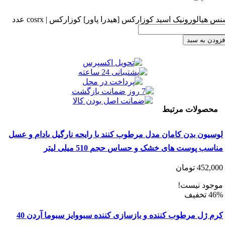
لورونیک اسید کوزارکس [هیدرا پاور] کوزارکس | cosrx عدد
 به سبد
ولات مرتبط
ون بدن کامان مدل مرطوب کنند با رایحه نارگیل بادام و عسل
 پوست های خشک و حساس حجم 510 میلی لیتر
452
تومان
د نیست!
کرم ژل مرطوب کننده و بازسازی کننده سبووایز سبوما آردن 40