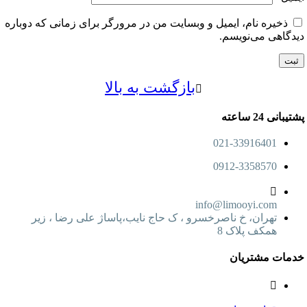
خیره نام، ایمیل و وبسایت من در مرورگر برای زمانی که دوباره
اهی می‌نویسم.
بازگشت به بالا
24 ساعته
021-33916401
0912-3358570
info@limooyi.com
تهران، خ ناصرخسرو ، ک حاج نایب،پاساژ علی رضا ، زیر
همکف پلاک 8
ت مشتریان