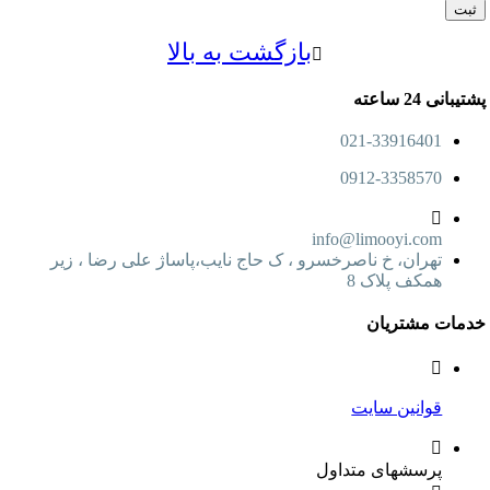
بازگشت به بالا
24 ساعته
021-33916401
0912-3358570
info@limooyi.com
تهران، خ ناصرخسرو ، ک حاج نایب،پاساژ علی رضا ، زیر
همکف پلاک 8
ت مشتریان
قوانین سایت
پرسشهای متداول