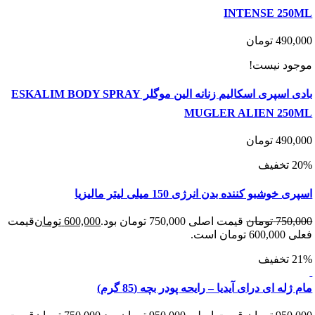
INTENSE 25
490
تومان
د نیست!
بادی اسپری اسکالیم زنانه الین موگلر ESKALIM BODY SPRAY
MUGLER ALIEN 25
490
تومان
وشبو کننده بدن انرژی 150 میلی لیتر مالیزیا
750
تومان
قیمت اصلی 750,000 تومان بود.
600,000
تومان
قیمت
 است.
ه ای درای آیدیا – رایحه پودر بچه (85 گرم)