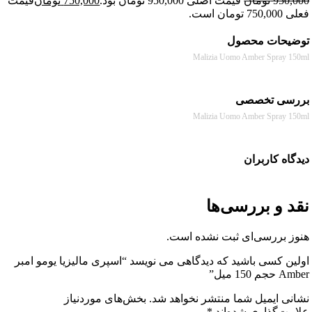
950
تومان
قیمت اصلی 950,000 تومان بود.
750,000
تومان
قیمت
 است.
حات محصول
Malizia Uomo Amber Spray
سی تخصصی
Malizia Uomo Amber Spray
ه کاربران
 و بررسی‌ها
 بررسی‌ای ثبت نشده است.
 کسی باشید که دیدگاهی می نویسد “اسپری مالیزیا یومو امبر
1 میل”
ی ایمیل شما منتشر نخواهد شد.
بخش‌های موردنیاز
ت‌گذاری شده‌اند
*