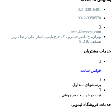
021-33916401
0912-3358570
info@limooyi.com
تهران، خ ناصرخسرو ، ک حاج نایب،پاساژ علی رضا ، زیر
همکف پلاک 8
ت مشتریان
قوانین سایت
پرسشهای متداول
ثبت درخواست مرجوعی
ت فروشگاه لیمویی