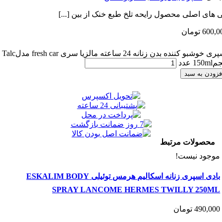
اصلی محصول رایحه تلخ طبع خنک از بین [...]
6
تومان
اسپری خوشبو کننده بدن زنانه 24 ساعته مالزیا سری fresh car مدلTalc
 به سبد
ولات مرتبط
د نیست!
بادی اسپری زنانه اسکالیم هرمس توئیلی ESKALIM BODY
SPRAY LANCOME HERMES TWILLY 25
490
تومان