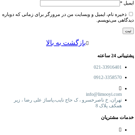
ل
*
خیره نام، ایمیل و وبسایت من در مرورگر برای زمانی که دوباره
اهی می‌نویسم.
بازگشت به بالا
24 ساعته
021-33916401
0912-3358570
info@limooyi.com
تهران، خ ناصرخسرو ، ک حاج نایب،پاساژ علی رضا ، زیر
همکف پلاک 8
ت مشتریان