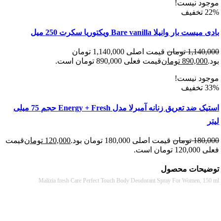
د نیست!
ر وانیلا Bare vanilla ویکتوریا سکرت 250 میل
1,140
تومان
قیمت اصلی 1,140,000 تومان
890,00
تومان
قیمت فعلی 890,000 تومان است.
د نیست!
استیک ضد تعریق زنانه آمبرلا مدل Energy + Fresh حجم 75 میلی
180
تومان
قیمت اصلی 180,000 تومان بود.
120,000
تومان
قیمت
 است.
حات محصول
Malizia fresh Care Perfect Touch Body Deodorant Spray For Women, 