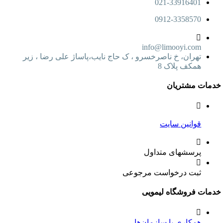
021-33916401
0912-3358570
info@limooyi.com
تهران، خ ناصرخسرو ، ک حاج نایب،پاساژ علی رضا ، زیر
همکف پلاک 8
ت مشتریان
قوانین سایت
پرسشهای متداول
ثبت درخواست مرجوعی
ت فروشگاه لیمویی
همکاری با سازمان‌ها