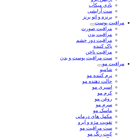
بادی میکاپ
ست آرایشی
برنزه و اتو برنز
مراقبت پوست
مراقبت صورت
مراقبت بدن
مراقبت دور چشم
پاک کننده
مراقبت ناخن
ست مراقبت پوست و بدن
مراقبت مو
شامپو
نرم کننده مو
حالت دهنده مو
اسپری مو
کرم مو
روغن مو
سرم مو
ماسک مو
مکمل های درمانی
تقویت مژه و ابرو
ست مراقبت مو
کیت رنگ مو