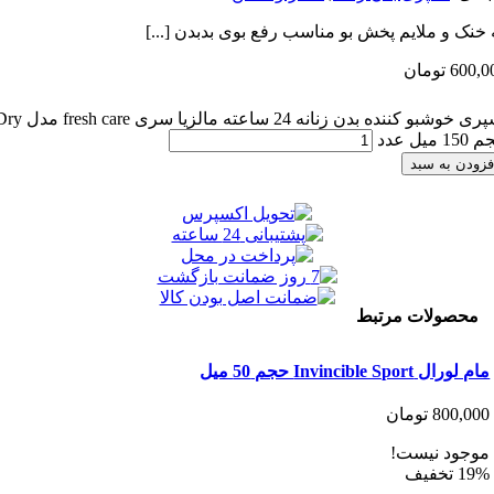
و ملایم پخش بو مناسب رفع بوی بدبدن [...]
6
تومان
اسپری خوشبو کننده بدن زنانه 24 ساعته مالزیا سری fresh care مدل Dry
 به سبد
ولات مرتبط
Invincible حجم 50 میل
800
تومان
د نیست!