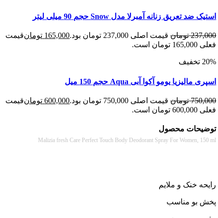
د تعریق زنانه آمبرلا مدل Snow حجم 90 میلی لیتر
237
تومان
قیمت اصلی 237,000 تومان بود.
165,000
تومان
قیمت
 است.
الیزیا یومو آکوا آبی Aqua حجم 150 میل
750
تومان
قیمت اصلی 750,000 تومان بود.
600,000
تومان
قیمت
 است.
حات محصول
Malizia fresh Care Perfect Touch Body Deodorant Spray For Women, 
 خنک و ملایم
بو مناسب