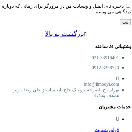
خیره نام، ایمیل و وبسایت من در مرورگر برای زمانی که دوباره
اهی می‌نویسم.
بازگشت به بالا
24 ساعته
021-33916401
0912-3358570
info@limooyi.com
تهران، خ ناصرخسرو ، ک حاج نایب،پاساژ علی رضا ، زیر
همکف پلاک 8
ت مشتریان
قوانین سایت