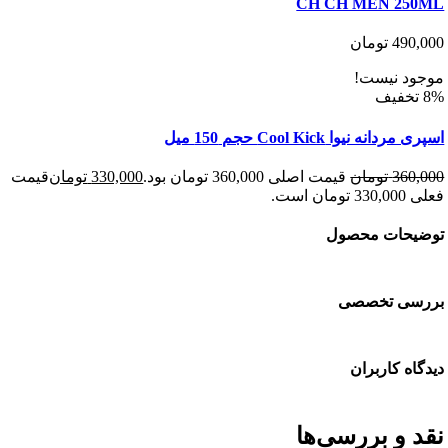
CH CH MEN 25
490
تومان
د نیست!
نه نیوا Cool Kick حجم 150 میل
360
تومان
قیمت اصلی 360,000 تومان بود.
330,000
تومان
قیمت
 است.
حات محصول
سی تخصصی
ه کاربران
 و بررسی‌ها