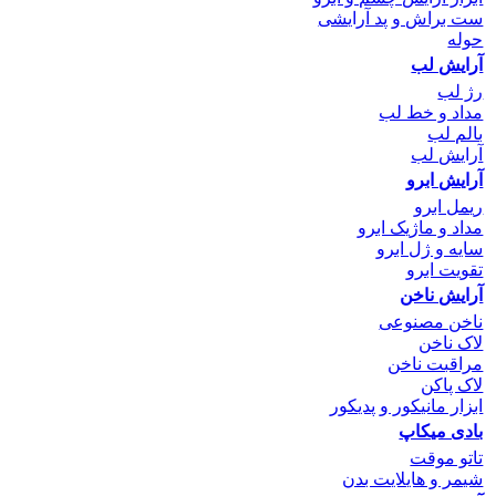
ست براش و پد آرایشی
حوله
آرایش لب
رژ لب
مداد و خط لب
بالم لب
آرایش لب
آرایش ابرو
ریمل ابرو
مداد و ماژیک ابرو
سایه و ژل ابرو
تقویت ابرو
آرایش ناخن
ناخن مصنوعی
لاک ناخن
مراقبت ناخن
لاک پاکن
ابزار مانیکور و پدیکور
بادی میکاپ
تاتو موقت
شیمر و هایلایت بدن