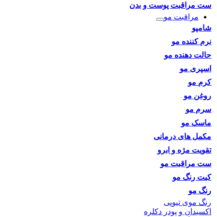
ست مراقبت پوست و بدن
مراقبت مو
شامپو
نرم کننده مو
حالت دهنده مو
اسپری مو
کرم مو
روغن مو
سرم مو
ماسک مو
مکمل های درمانی
تقویت مژه و ابرو
ست مراقبت مو
کیت رنگ مو
رنگ مو
رنگ موی تیوپی
اکسیدان و پودر دکلره