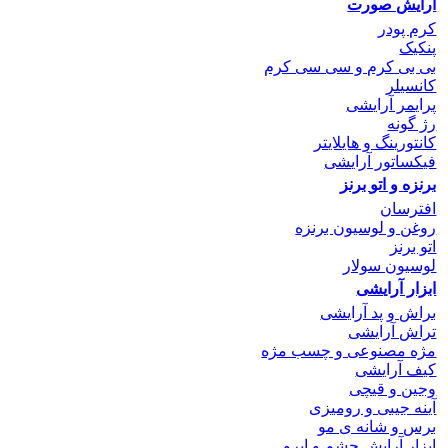
آرایش صورت
کرم پودر
پنکیک
بی بی کرم و سی سی کرم
کانسیلر
پرایمر آرایشی
رژ گونه
کانتورینگ و هایلایتر
فیکساتور آرایشی
برنزه و اتو
برنز
افترسان
روغن و لوسیون برنزه
اتو برنز
لوسیون سولار
ابزار آرایشی
براش و پد آرایشی
تراش آرایشی
مژه مصنوعی و چسب مژه
کیف آرایشی
وجین و قیچی
آینه جیبی و رومیزی
برس و شانه ی مو
ابزار آرایش چشم و ابرو