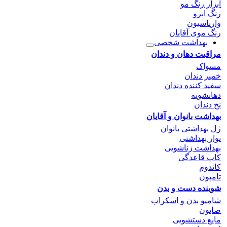
ابزار رنگ مو
رنگ ابرو
واریاسیون
رنگ موی آقایان
بهداشت شخصی
مراقبت دهان و دندان
مسواک
خمیر دندان
سفید کننده دندان
دهانشویه
نخ دندان
بهداشت بانوان و آقایان
ژل بهداشتی بانوان
نوار بهداشتی
بهداشت زناشویی
کاپ قاعدگی
کاندوم
تامپون
شوینده دست و بدن
شامپو بدن و اسکراب
صابون
مایع دستشویی