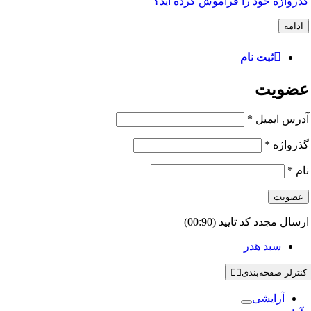
گذرواژه خود را فراموش کرده اید؟
ادامه
ثبت نام
عضویت
آدرس ایمیل
*
گذرواژه
*
نام
*
عضویت
ارسال مجدد کد تایید
(00:
90
)
سبد هدر
0
کنترلر صفحه‌بندی
آرایشی