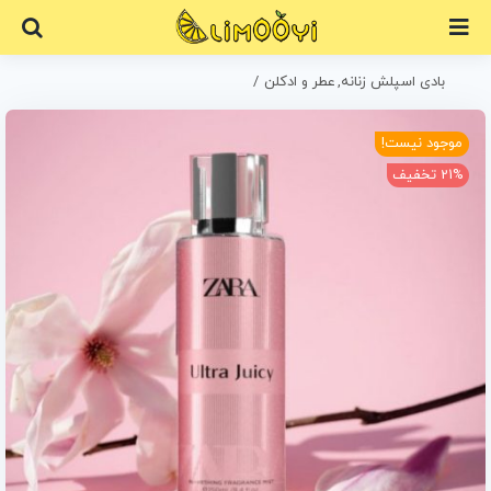
Ski
t
conten
بادی اسپلش زنانه
عطر و ادکلن
بادی اسپلش زارا مدل اولترا جویسی 250 میل| Ultra Juicy
موجود نیست!
21% تخفیف