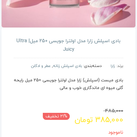
بادی اسپلش زارا مدل اولترا جویسی 250 میل| Ultra
Juicy
برند:
زارا
دسته‌بندی:
بادی اسپلش زنانه
,
عطر و ادکلن
بادی میست (اسپلش) زارا مدل اولترا جویسی 250 میل رایحه
گلی میوه ای ماندگاری خوب و عالی
قیمت
قیمت
485,000
21% تخفیف
385,000
تومان
فعلی
اصلی
485,000 تومان
385,000 تومان
ناموجود