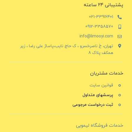
پشتیبانی 24 ساعته
021-33916401
0912-3358570
info@limooyi.com
تهران، خ ناصرخسرو ، ک حاج نایب،پاساژ علی رضا ، زیر
همکف پلاک 8
خدمات مشتریان
قوانین سایت
پرسشهای متداول
ثبت درخواست مرجوعی
خدمات فروشگاه لیمویی