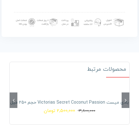
بود.
است.
محصولات مرتبط
34% تخفیف
بادی میست Victorias Secret Coconut Passion حجم 250 میل
2,500,000
تومان
3,800,000
قیمت
قیمت
فعلی
اصلی
2,500,000 تومان
3,800,000 تومان
بود.
است.