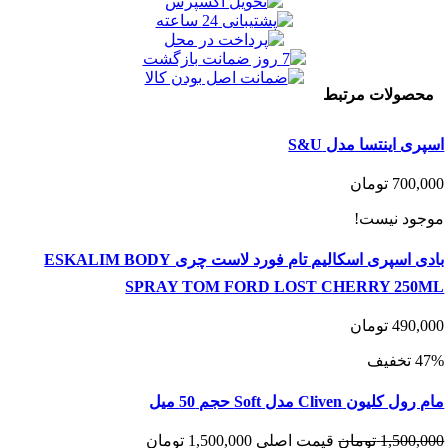
ولات مرتبط
 اینتسا مدل S&U
700
تومان
د نیست!
بادی اسپری اسکالیم تام فورد لاست چری ESKALIM BODY
SPRAY TOM FORD LOST CHERRY 25
490
تومان
ن Cliven مدل Soft حجم 50 میل
1,500
تومان
قیمت اصلی 1,500,000 تومان