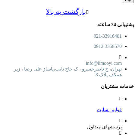
بازگشت به بالا
24 ساعته
021-33916401
0912-3358570
info@limooyi.com
تهران، خ ناصرخسرو ، ک حاج نایب،پاساژ علی رضا ، زیر
همکف پلاک 8
ت مشتریان
قوانین سایت
پرسشهای متداول