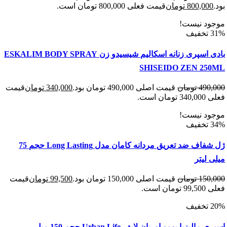
800,00
تومان
قیمت فعلی 800,000 تومان است.
د نیست!
بادی اسپری زنانه اسکالیم شیسیدو زن ESKALIM BODY SPRAY
SHISEIDO ZEN 2
490
تومان
قیمت اصلی 490,000 تومان بود.
340,000
تومان
قیمت
 است.
د نیست!
ژل شفاف ضد تعریق مردانه کامان مدل Long Lasting حجم 75
لیتر
150
تومان
قیمت اصلی 150,000 تومان بود.
99,500
تومان
قیمت
 است.
لیزیا یومو اوربان لایف Urban Life حجم 150 میل