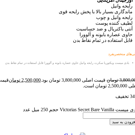
ینال آمریکایی
ه وانیل
گاری بسیار بالا با پخش رایحه قوی
ه وانیل و چوب
ف کننده پوست
 باکتریال و ضد حساسیت
 عصاره بابونه و آلوورا
 استفاده در تمام نقاط بدن
منحصربفرد
ی میست ویکتوریا سکرت
رایحه وانیل حاوی عصاره بابونه و آلوورا قابل استفاده در تمام نقاط بدن
3,
تومان
قیمت اصلی 3,800,000 تومان بود.
2,500,000
تومان
قیمت
Victorias حجم 250 میل عدد
 به سبد