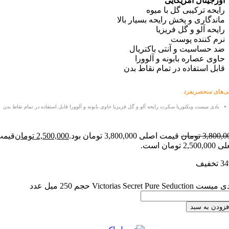
ینال آمریکایی
ه ترکیبی گل با میوه
گاری و پخش رایحه بسیار بالا
ه آلو و گل فریزیا
کننده پوست
ساسیت و آنتی باکتریال
 عصاره بابونه و آلوورا
 استفاده در تمام نقاط بدن
منحصربفرد
ی میست ویکتوریا سکرت
رایحه آلو و گل فریزیا حاوی بابونه و آلوورا قابل استفاده در تمام نقاط بدن
3,
تومان
قیمت اصلی 3,800,000 تومان بود.
2,500,000
تومان
قیمت
Victorias  حجم 250 میل عدد
 به سبد