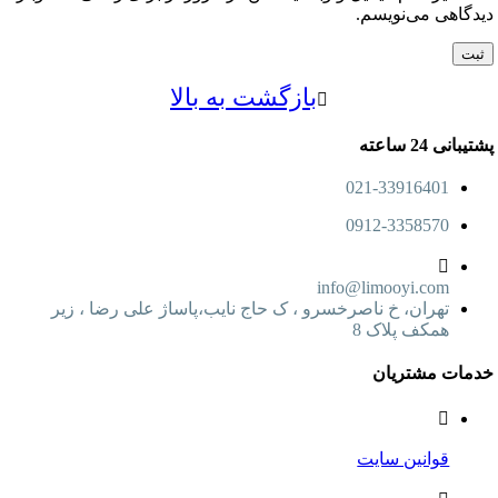
اهی می‌نویسم.
بازگشت به بالا
24 ساعته
021-33916401
0912-3358570
info@limooyi.com
تهران، خ ناصرخسرو ، ک حاج نایب،پاساژ علی رضا ، زیر
همکف پلاک 8
ت مشتریان
قوانین سایت