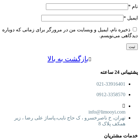
ل
*
خیره نام، ایمیل و وبسایت من در مرورگر برای زمانی که دوباره
اهی می‌نویسم.
بازگشت به بالا
24 ساعته
021-33916401
0912-3358570
info@limooyi.com
تهران، خ ناصرخسرو ، ک حاج نایب،پاساژ علی رضا ، زیر
همکف پلاک 8
ت مشتریان