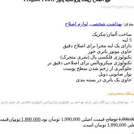
Gillette Progli
:
بهداشت شخصی
,
لوازم اصلاح
ت آلمان/مکزیک
ی یک لبه مجزا برای اصلاح دقیق
 موتور باتری خور
لوژی فلکسی بال (سَری متحرک)
لوژی میکروپالس برای اصلاحی دقیق تر
گیری از زخم شدن سطح پوست
 صابونی دوبل
 یک باتری در بسته بندی
منحصربفرد
اصلاح ژیلت پرو گلاید پاور
دارای تیغ خط زن تکنولوژی میکروپالس تکنولوژی فلکسی بال حاوی باتری
1,
تومان
قیمت اصلی 1,990,000 تومان بود.
1,890,000
تومان
قیمت