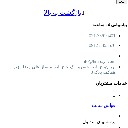
بازگشت به بالا
24 ساعته
021-33916401
0912-3358570
info@limooyi.com
تهران، خ ناصرخسرو ، ک حاج نایب،پاساژ علی رضا ، زیر
همکف پلاک 8
ت مشتریان
قوانین سایت
پرسشهای متداول