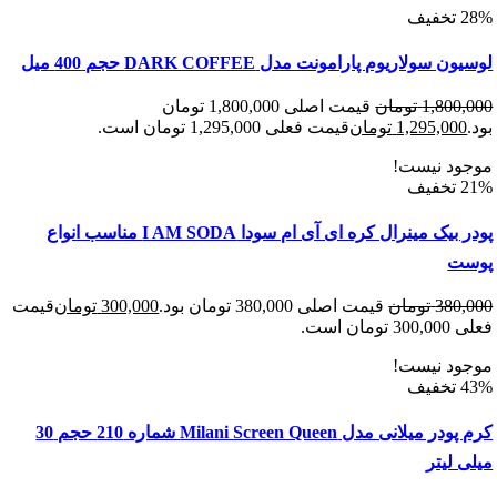
سولاریوم پارامونت مدل DARK COFFEE حجم 400 میل
1,800
تومان
قیمت اصلی 1,800,000 تومان
1,295,00
تومان
قیمت فعلی 1,295,000 تومان است.
د نیست!
پودر بیک مینرال کره ای آی ام سودا I AM SODA مناسب انواع
ت
380
تومان
قیمت اصلی 380,000 تومان بود.
300,000
تومان
قیمت
 است.
د نیست!
کرم پودر میلانی مدل Milani Screen Queen شماره 210 حجم 30
لیتر