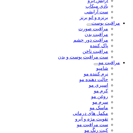
آرایش ابرو
بادی میکاپ
ست آرایشی
برنزه و اتو برنز
مراقبت پوست
مراقبت صورت
مراقبت بدن
مراقبت دور چشم
پاک کننده
مراقبت ناخن
ست مراقبت پوست و بدن
مراقبت مو
شامپو
نرم کننده مو
حالت دهنده مو
اسپری مو
کرم مو
روغن مو
سرم مو
ماسک مو
مکمل های درمانی
تقویت مژه و ابرو
ست مراقبت مو
کیت رنگ مو