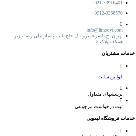
021-33916401
0912-3358570
info@limooyi.com
تهران، خ ناصرخسرو ، ک حاج نایب،پاساژ علی رضا ، زیر
همکف پلاک 8
ت مشتریان
قوانین سایت
پرسشهای متداول
ثبت درخواست مرجوعی
ت فروشگاه لیمویی