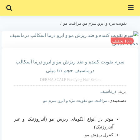
Ski
t
conten
تقویت مژه و ابرو
سرم مو
مراقبت مو
سرم تقویت کننده و ضد ریزش مو و ابرو درما اسکالپ درماسیف حجم 65 میلی
16% تخفیف
سرم تقویت کننده و ضد ریزش مو و ابرو درما اسکالپ
درماسیف حجم 65 میلی
DERMA SCALP Fortifying Hair Serum
برند:
درماسیف
دسته‌بندی:
مراقبت مو
,
تقویت مژه و ابرو
,
سرم مو
موثر در انواع الگوهای ریزش مو (آندروژنیک و غیر
آندروژنیک)
کنترل ریزش مو