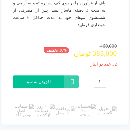
پاف از فرآورده را بر روی کف سر ریخته و به آرامی و
به مدت 3 دقیقه ماساژ دهید. پس از مصرف، از
شستشوی موهای خود به مدت حداقل 6 ساعت
خودداری فرمایید.
460,000
قیمت
قیمت
16% تخفیف
385,000
تومان
فعلی
اصلی
460,000 تومان
385,000 تومان
32 عدد در انبار
بود.
است.
افزودن به سبد
سرم
تقویت
کننده
و
ضد
ریزش