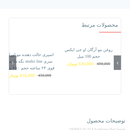
مو
و
ابرو
محصولات مرتبط
درما
اسکالپ
درماسیف
حجم
روغن مو آرگان او جی ایکس
موجود نیست!
موجود نیست!
اسپری حالت دهنده مو لورال
حجم 100 میل
65
سری studio line نگه دارنده
690,000
630,000
تومان
میلی
قیمت
قیمت
قوی ۲۴ ساعته حجم ۲۵۰ میل
9% تخفیف
9% تخفیف
فعلی
اصلی
عدد
450,000
410,000
تومان
690,000 تومان
630,000 تومان
قیمت
قیمت
بود.
است.
فعلی
اصلی
450,000 تومان
410,000 تومان
بود.
است.
توضیحات محصول
DERMA SCALP Fortifying Hair Serum