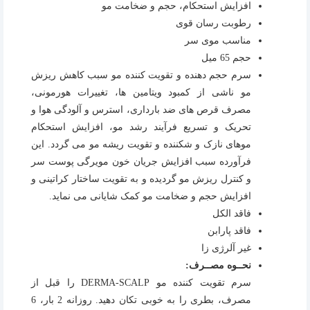
افزایش استحکام، حجم و ضخامت مو
رطوبت رسان قوی
مناسب موی سر
حجم 65 میل
سرم حجم دهنده و تقویت کننده مو سبب کاهش ریزش
مو ناشی از کمبود ویتامین ها، تغییرات هورمونی،
مصرف قرص های ضد بارداری، استرس و آلودگی هوا و
تحریک و تسریع فرآیند رشد مو، افزایش استحکام
موهای نازک و شکننده و تقویت ریشه مو می گردد. این
فرآورده سبب افزایش جریان خون مویرگی پوست سر
و کنترل ریزش مو گردیده و به تقویت ساختار کراتینی و
افزایش حجم و ضخامت مو کمک شایانی می نماید.
فاقد الکل
فاقد پارابن
غیر آلرژی زا
نحــوه مصــرف:
سرم تقویت کننده مو DERMA-SCALP را قبل از
مصرف، بطری را به خوبی تکان دهید. روزانه 2 بار، 6