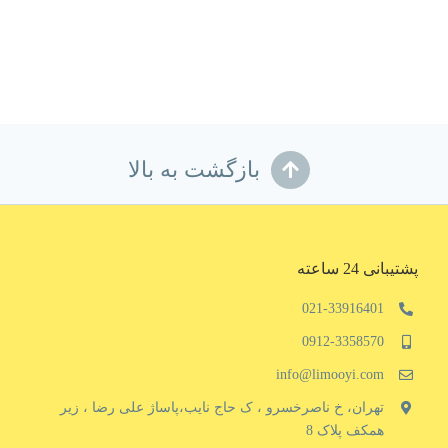
بازگشت به بالا
پشتیبانی 24 ساعته
021-33916401
0912-3358570
info@limooyi.com
تهران، خ ناصرخسرو ، ک حاج نایب،پاساژ علی رضا ، زیر
همکف پلاک 8