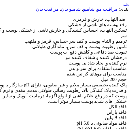
:
مراقبت مو
,
شامپو
,
شامپو بدن
,
مراقبت بدن
التهاب، خارش و قرمزی
پوسته های ناشی از خشکی
ین التهاب، احساس کشیدگی و خارش ناشی از خشکی پوست و کف
م و التیام پوست و کف سر حساس، قرمز و ملتهب
ن رطوبت پوست و کف سر با ماندگاری طولانی
یت صد دفاعی و کاهش دفع آب پوست
ان کننده و شفاف کننده مو
کننده و ایجاد شادابی پوست
ب استفاده برای سر و بدن
ب برای موهای کراتین شده
میل
پاک کننده تخصصی بسیار ملایم و غیر صابونی، دارای pH سازگار با پوست
رت پاک کنندگی بالا، رطوبت رسانی طولانی مدت، مغذی و نرم کننده
 که در رفع علائم ناشی از انواع اگزما، درماتیت آتوپیک و سایر
ی های شدید پوست بسیار موثر است.
 الکل
 پارابن
 لانولین
مواد صابونی با 5.0 pH
ولفات (SLS/SLES)