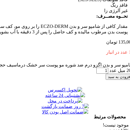
 رنگ
آلرژی زا
وه مصــرف:
مقدار کافی از شامپو سر و بدن ECZO-DERM را بر روی مو، کف سر و
بدن مرطوب مالیده و کف حاصل را پس از 3 دقیقه با آب بشویید.
1
تومان
سر و بدن اگزو درم ضد شوره مو پوست سر خشک درماسیف حجم
 به سبد
ولات مرتبط
د نیست!