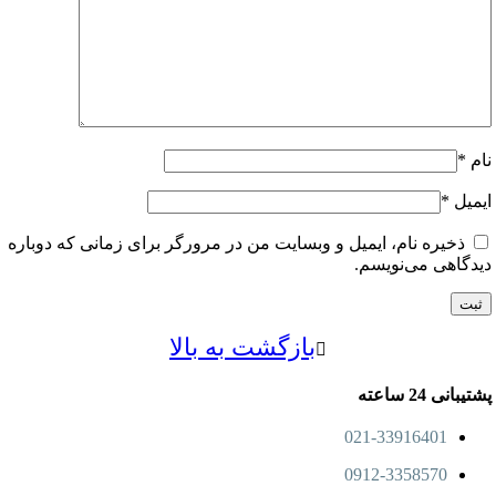
ل
*
خیره نام، ایمیل و وبسایت من در مرورگر برای زمانی که دوباره
اهی می‌نویسم.
بازگشت به بالا
24 ساعته
021-33916401
0912-3358570