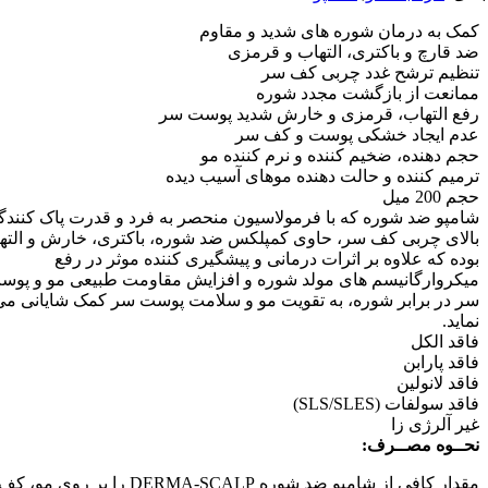
به درمان شوره های شدید و مقاوم
ارچ و باکتری، التهاب و قرمزی
یم ترشح غدد چربی کف سر
عت از بازگشت مجدد شوره
التهاب، قرمزی و خارش شدید پوست سر
 ایجاد خشکی پوست و کف سر
دهنده، ضخیم کننده و نرم کننده مو
م کننده و حالت دهنده موهای آسیب دیده
میل
و ضد شوره که با فرمولاسیون منحصر به فرد و قدرت پاک کنندگی
ی چربی کف سر، حاوی کمپلکس ضد شوره، باکتری، خارش و التهاب
 که علاوه بر اثرات درمانی و پیشگیری کننده موثر در رفع
وارگانیسم های مولد شوره و افزایش مقاومت طبیعی مو و پوست
ر برابر شوره، به تقویت مو و سلامت پوست سر کمک شایانی می
.
 الکل
 پارابن
 لانولین
ولفات (SLS/SLES)
آلرژی زا
وه مصــرف:
مقدار کافی از شامپو ضد شوره DERMA-SCALP را بر روی مو، کف سر