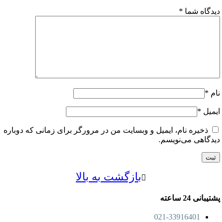
اه شما
*
ل
*
خیره نام، ایمیل و وبسایت من در مرورگر برای زمانی که دوباره
اهی می‌نویسم.
بازگشت به بالا
24 ساعته
021-33916401