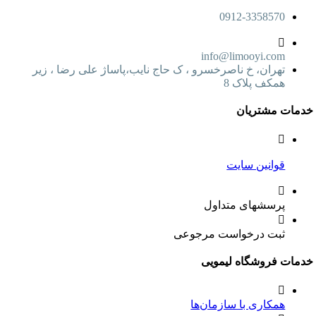
0912-3358570
info@limooyi.com
تهران، خ ناصرخسرو ، ک حاج نایب،پاساژ علی رضا ، زیر
همکف پلاک 8
ت مشتریان
قوانین سایت
پرسشهای متداول
ثبت درخواست مرجوعی
ت فروشگاه لیمویی
همکاری با سازمان‌ها