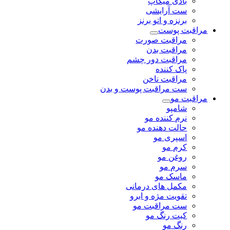
بادی میکاپ
ست آرایشی
برنزه و اتو برنز
مراقبت پوست
مراقبت صورت
مراقبت بدن
مراقبت دور چشم
پاک کننده
مراقبت ناخن
ست مراقبت پوست و بدن
مراقبت مو
شامپو
نرم کننده مو
حالت دهنده مو
اسپری مو
کرم مو
روغن مو
سرم مو
ماسک مو
مکمل های درمانی
تقویت مژه و ابرو
ست مراقبت مو
کیت رنگ مو
رنگ مو