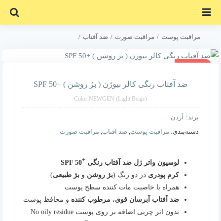
Ski
t
conten
مراقبت پوست
مراقبت صورت
ضد آفتاب
ضد آفتاب رنگی کالر نیوژن ( بژ روشن ) +SPF 50
45% تخفیف
ضد آفتاب رنگی کالر نیوژن ( بژ روشن ) +SPF 50
Color NEWGEN (Light Beige)
برند:
آردن
دسته‌بندی:
مراقبت پوست
,
ضد آفتاب
,
مراقبت صورت
+
لوسیون واتر ژل ضد آفتاب رنگی
SPF 50
کرم پودری
در دو رنگ (
بژ روشن
و
بژ طبیعی
)
همراه با خاصیت مات کننده سطح پوست
ضد آفتاب آبرسان قوی
،
مرطوب کننده
و محافظ پوست
بدون اثر چربی اضافه بر روی پوست No oily residue