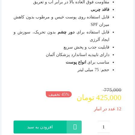
مقاومت فوق العاده بالا در برابر آب و تعریق
فاقد چربی
قابل استفاده روی پوست خیس و مرطوب بدون کاهش
میزان SPF
قابل استفاده برای
دور چشم
بدون تحریک، سوزش و
ایجاد آلرژی
قابلیت جذب و پخش سریع
دارای تاییدیه استاندارد پزشکان آلمان
مناسب برای
انواع پوست
حجم: 75 میلی لیتر
775,000
قیمت
قیمت
45% تخفیف
425,000
تومان
فعلی
اصلی
775,000 تومان
425,000 تومان
12 عدد در انبار
بود.
است.
افزودن به سبد
ضد