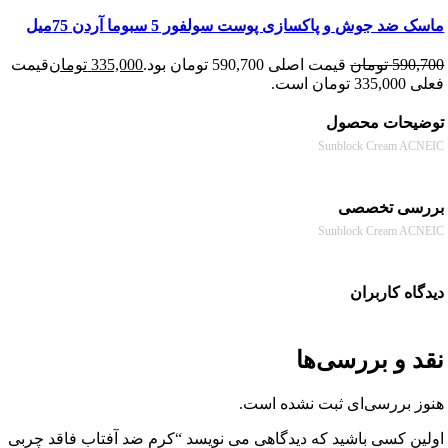
د جوش و پاکسازی پوست سولفور 5 سبوما آردن 75میل
590
تومان
قیمت اصلی 590,700 تومان بود.
335,000
تومان
قیمت
 است.
حات محصول
Sunblock Cream A
سی تخصصی
Sunblock Cream A
ه کاربران
 و بررسی‌ها
 بررسی‌ای ثبت نشده است.
ن کسی باشید که دیدگاهی می نویسد “كرم ضد آفتاب فاقد چربی