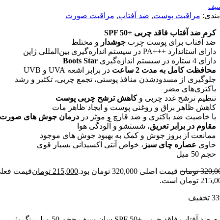
:
مراقبت پوست
,
ضد آفتاب
,
مراقبت صورت
ضد آفتاب فاقد چربی +SPF 50
آفتاب برای پوست چرب
جوشدار
و مختلط
دارد +++PA در سیستم اندازه‌گیری بین‌المللی ژاپن
م اندازه‌گیری
Boots Star
ظت کامل به مدت 2 ساعت
در برابر اشعه UVA و UVB
یری از مسدودشدن منافذ پوستی، تجمع چربی، تکثیر و رشد
ری‌های مضر
م ترشح غدد چربی و
کاهش ترشح چربی پوست
 ظاهر براق و روغنی پوست و ایجاد ظاهر مات
اصیت ضد باکتری و ضد قارچ و موثر در
درمان جوش های صورت
م در برابر تعریق
، شستشو و آلودگی هوا
عت از بروز جوش و کمک به بهبود جوش های موجود
ی
عصاره چای سبز
، خواص آنتی اکسیدانی بسیار قوی
میل
3
تومان
قیمت اصلی 320,000 تومان بود.
215,000
تومان
قیمت فعلی
ت.
كرم ضد آفتاب فاقد چربی +SPF 50 سان سیف حجم 50 میل رنگ بژ