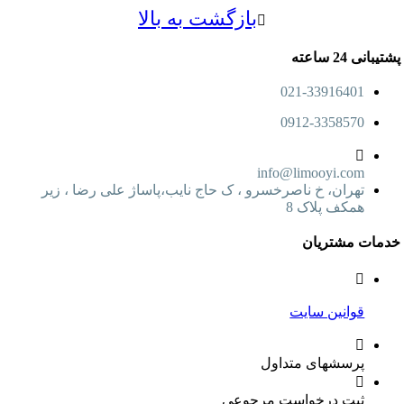
بازگشت به بالا
24 ساعته
021-33916401
0912-3358570
info@limooyi.com
تهران، خ ناصرخسرو ، ک حاج نایب،پاساژ علی رضا ، زیر
همکف پلاک 8
ت مشتریان
قوانین سایت
پرسشهای متداول
ثبت درخواست مرجوعی