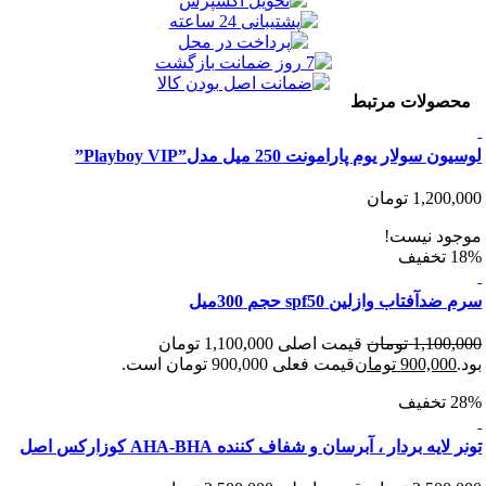
ولات مرتبط
ولار یوم پارامونت 250 میل مدل”Playboy VIP”
1,200
تومان
د نیست!
فتاب وازلین spf50 حجم 300میل
1,100
تومان
قیمت اصلی 1,100,000 تومان
900,00
تومان
قیمت فعلی 900,000 تومان است.
یه بردار ، آبرسان و شفاف کننده AHA-BHA کوزارکس اصل