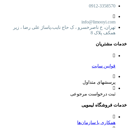
0912-3358570
info@limooyi.com
تهران، خ ناصرخسرو ، ک حاج نایب،پاساژ علی رضا ، زیر
همکف پلاک 8
ت مشتریان
قوانین سایت
پرسشهای متداول
ثبت درخواست مرجوعی
ت فروشگاه لیمویی
همکاری با سازمان‌ها