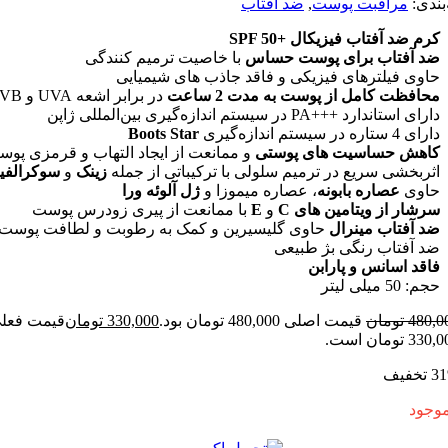
:
مراقبت پوست
,
ضد آفتاب
د آفتاب فیزیکال +SPF 50
آفتاب برای پوست حساس
با خاصیت ترمیم کنندگی
 فیلترهای فیزیکی و فاقد جاذب های شیمیایی
ظت کامل از پوست به مدت 2 ساعت
در برابر اشعه UVA و UVB
دارد +++PA در سیستم اندازه‌گیری بین‌المللی ژاپن
م اندازه‌گیری
Boots Star
ش حساسیت های پوستی
و ممانعت از ایجاد التهاب و قرمزی پوست
خشی سریع در ترمیم سلولی با ترکیباتی از جمله
زینک
و
سوکرالفیت
ی
عصاره بابونه
، عصاره میموزا و
ژل آلوئه ورا
ر از ویتامین های C
و
E
با ممانعت از پیری زودرس پوست
فتاب مینرال
حاوی گلیسیرین و کمک به رطوبت و لطافت پوست
فتاب رنگی بژ طبیعی
 اسانس و پارابن
ی لیتر
4
تومان
قیمت اصلی 480,000 تومان بود.
330,000
تومان
قیمت فعلی
ت.