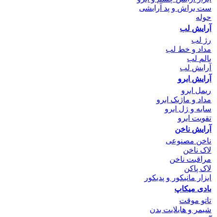
ست براش و پد آرایشی
حوله
آرایش لب
رژ لب
مداد و خط لب
بالم لب
آرایش لب
آرایش ابرو
ریمل ابرو
مداد و ماژیک ابرو
سایه و ژل ابرو
تقویت ابرو
آرایش ناخن
ناخن مصنوعی
لاک ناخن
مراقبت ناخن
لاک پاکن
ابزار مانیکور و پدیکور
بادی میکاپ
تاتو موقت
شیمر و هایلایت بدن