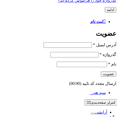
گذرواژه خود را فراموش کرده اید؟
ادامه
ثبت نام
عضویت
آدرس ایمیل
*
گذرواژه
*
نام
*
عضویت
ارسال مجدد کد تایید
(00:
90
)
سبد هدر
0
کنترلر صفحه‌بندی
آرایشی