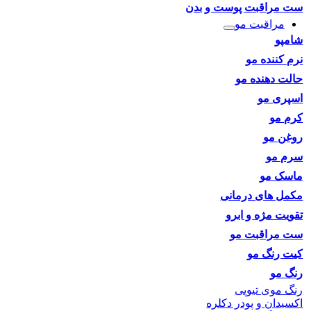
ست مراقبت پوست و بدن
مراقبت مو
شامپو
نرم کننده مو
حالت دهنده مو
اسپری مو
کرم مو
روغن مو
سرم مو
ماسک مو
مکمل های درمانی
تقویت مژه و ابرو
ست مراقبت مو
کیت رنگ مو
رنگ مو
رنگ موی تیوپی
اکسیدان و پودر دکلره