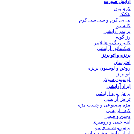
آرایش صورت
کرم پودر
پنکیک
بی بی کرم و سی سی کرم
کانسیلر
پرایمر آرایشی
رژ گونه
کانتورینگ و هایلایتر
فیکساتور آرایشی
برنزه و اتو
برنز
افترسان
روغن و لوسیون برنزه
اتو برنز
لوسیون سولار
ابزار آرایشی
براش و پد آرایشی
تراش آرایشی
مژه مصنوعی و چسب مژه
کیف آرایشی
وجین و قیچی
آینه جیبی و رومیزی
برس و شانه ی مو
ابزار آرایش چشم و ابرو