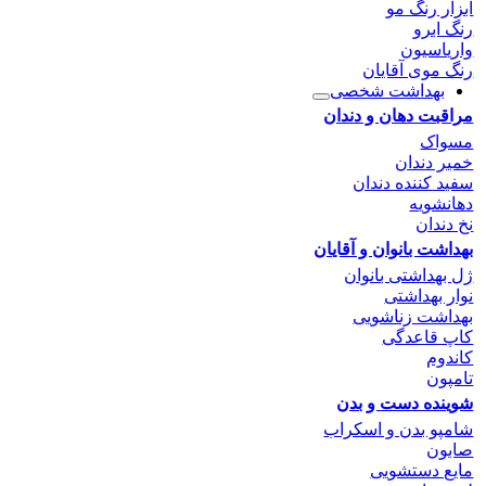
ابزار رنگ مو
رنگ ابرو
واریاسیون
رنگ موی آقایان
بهداشت شخصی
مراقبت دهان و دندان
مسواک
خمیر دندان
سفید کننده دندان
دهانشویه
نخ دندان
بهداشت بانوان و آقایان
ژل بهداشتی بانوان
نوار بهداشتی
بهداشت زناشویی
کاپ قاعدگی
کاندوم
تامپون
شوینده دست و بدن
شامپو بدن و اسکراب
صابون
مایع دستشویی