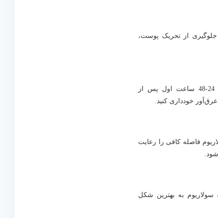
جلوگیری از تحریک پوست،
**پر avoiding از ورزش‌های سنگین**: در 24-48 ساعت اول پس از
رق‌آور خودداری کنید.
ریوم فاصله کافی را رعایت
ه سولاریوم به بهترین شکل