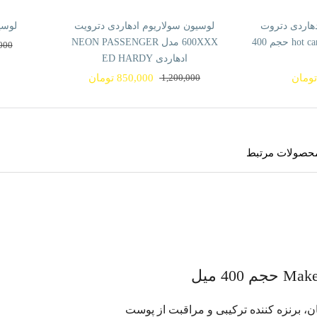
29% تخفیف
موجود ن
دهاردی دتروت
لوسیون سولاریوم ادهاردی دترویت
لوسی
6000XXX مدل hot cannabis حجم 400
600XXX مدل NEON PASSENGER
000
قیم
قیم
ادهاردی ED HARDY
20% تخفیف
فعل
اصل
ومان
1,200,000
850,000
تومان
قیمت
قیمت
بود.
است
فعلی
اصلی
850,000 تومان
1,200,000 تومان
بود.
است.
حصولات مرتبط
ن، برنزه كننده تركيبى و مراقبت از پوست