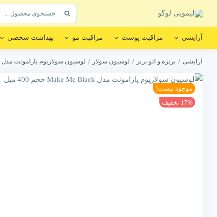
Ski
جستجو
t
برای:
conten
آرایشی
مراقبت پوست
مراقبت مو
بهداشت شخصی
آرایشی
برنزه و اتو برنز
لوسیون سولار
لوسیون سولاریوم پارامونت مدل Make Me Black حجم 400 میل
موجود نیست!
17% تخفیف