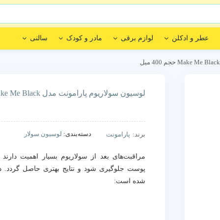
عطر و ادکلن
لوازم برقی
مادر و کودک
سالنی
لوسیون سولاریوم پارامونت مدل Make Me Black حجم 400 میل
دسته‌بندی:
لوسیون سولار
برند:
پارامونت
مراقبت‌های بعد از سولاریوم بسیار اهمیت دارند ت
پوست جلوگیری شود و نتایج بهتری حاصل گردد. در 
شده است: