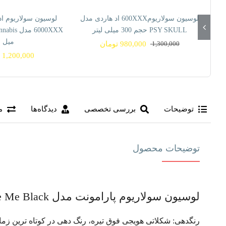
25% تخفیف
لوسیون سولاریوم600XXX اد هاردی مدل
لوسیون سولاریوم ا
PSY SKULL حجم 300 میلی لیتر
میل
1,300,000
980,000
تومان
قیمت
قیمت
1,200,000
ت
فعلی
اصلی
980,000 تومان
1,300,000 تومان
بود.
است.
توضیحات
بررسی تخصصی
دیدگاه‌ها
م
توضیحات محصول
لوسیون سولاریوم پارامونت مدل Make Me Black حجم 400 میل
رنگدهی: شكلاتى هويجى فوق تيره، رنگ دهى در كوتاه ترين زما