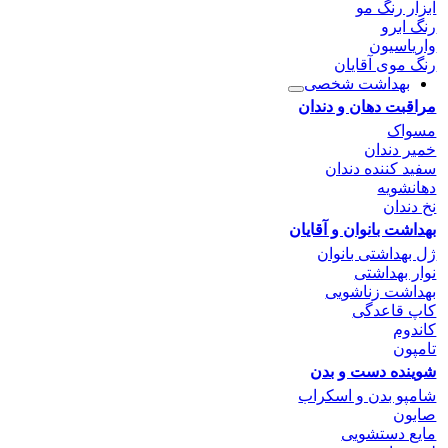
ابزار رنگ مو
رنگ ابرو
واریاسیون
رنگ موی آقایان
بهداشت شخصی
مراقبت دهان و دندان
مسواک
خمیر دندان
سفید کننده دندان
دهانشویه
نخ دندان
بهداشت بانوان و آقایان
ژل بهداشتی بانوان
نوار بهداشتی
بهداشت زناشویی
کاپ قاعدگی
کاندوم
تامپون
شوینده دست و بدن
شامپو بدن و اسکراب
صابون
مایع دستشویی