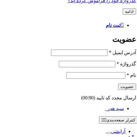
گذرواژه خود را فراموش کرده اید؟
ادامه
ثبت نام
عضویت
آدرس ایمیل
*
گذرواژه
*
نام
*
عضویت
ارسال مجدد کد تایید
(00:
90
)
سبد هدر
0
کنترلر صفحه‌بندی
آرایشی