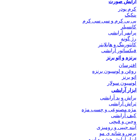
آرایش صورت
کرم پودر
پنکیک
بی بی کرم و سی سی کرم
کانسیلر
پرایمر آرایشی
رژ گونه
کانتورینگ و هایلایتر
فیکساتور آرایشی
برنزه و اتو
برنز
افترسان
روغن و لوسیون برنزه
اتو برنز
لوسیون سولار
ابزار آرایشی
براش و پد آرایشی
تراش آرایشی
مژه مصنوعی و چسب مژه
کیف آرایشی
وجین و قیچی
آینه جیبی و رومیزی
برس و شانه ی مو
ابزار آرایش چشم و ابرو