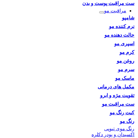
ست مراقبت پوست و بدن
مراقبت مو
شامپو
نرم کننده مو
حالت دهنده مو
اسپری مو
کرم مو
روغن مو
سرم مو
ماسک مو
مکمل های درمانی
تقویت مژه و ابرو
ست مراقبت مو
کیت رنگ مو
رنگ مو
رنگ موی تیوپی
اکسیدان و پودر دکلره