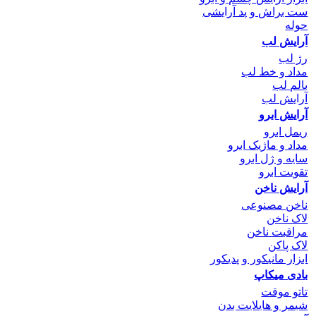
ست براش و پد آرایشی
حوله
آرایش لب
رژ لب
مداد و خط لب
بالم لب
آرایش لب
آرایش ابرو
ریمل ابرو
مداد و ماژیک ابرو
سایه و ژل ابرو
تقویت ابرو
آرایش ناخن
ناخن مصنوعی
لاک ناخن
مراقبت ناخن
لاک پاکن
ابزار مانیکور و پدیکور
بادی میکاپ
تاتو موقت
شیمر و هایلایت بدن