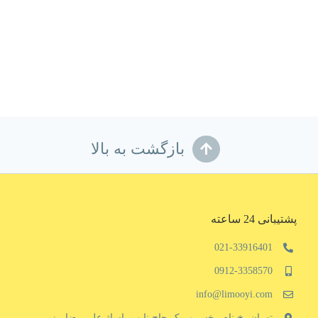
بازگشت به بالا
پشتیبانی 24 ساعته
021-33916401
0912-3358570
info@limooyi.com
تهران، خ ناصرخسرو ، ک حاج نایب،پاساژ علی رضا ، زیر