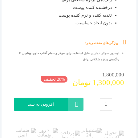
درخشنده کننده پوست
تغذیه کننده و نرم کننده پوست
بدون ایجاد حساسیت
ویژگی‌های منحصربفرد
لوسیون سولار ادهاردی
قابل استفاده برای سولار و حمام آفتاب حاوی ویتامین D
رنگ‌دهی برنزه شکلاتی براق
قیمت
قیمت
1,800,000
28% تخفیف
1,300,000
تومان
فعلی
اصلی
1,800,000 تومان
1,300,000 تومان
بود.
است.
افزودن به سبد
لوسیون
سولار
و
آفتاب