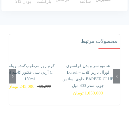
ویتامینه
Ed
Hardy
Black
Sun
محصولات مرتبط
حجم
400
میل
عدد
شامپو سر و بدن فرانسوی
کرم روز مرطوب‌کننده ویتامین
44% تخفیف
لورآل باربر کلاب Loreal –
C آردن سی فکتور کاسه ای
BARBER CLUB حاوی اسانس
150ml
چوب سدر 400 میل
435,000
245,000
تومان
قیمت
قیمت
1,050,000
تومان
فعلی
اصلی
435,000 تومان
245,000 تومان
بود.
است.