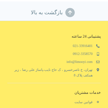
بازگشت به بالا
پشتیبانی 24 ساعته
021-33916401
0912-3358570
info@limooyi.com
تهران، خ ناصرخسرو ، ک حاج نایب،پاساژ علی رضا ، زیر
همکف پلاک 8
خدمات مشتریان
قوانین سایت