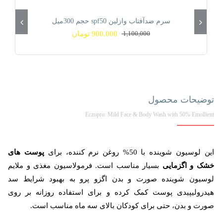
پرو
پوست
سرم ضدآفتاب وازلین spf50 حجم 300میل
موجود نیست!
خیلی
1,100,000
900,000
تومان
قیمت
قیمت
فعلی
اصلی
خشک
18% تخفیف
900,000 تومان
1,100,000 تومان
و
بود.
است.
اگزمایی
آردن
توضیحات محصول
اتوپیا
200
Eczopro: Mild Face & Body Wash with 50% Emollient
میل
عدد
این لوسیون شوینده با 50% روغن نرم‌ کننده، برای
پوست های
خشک و اگزمایی
بسیار مناسب است. فرمولاسیون مغذی و ملایم
لوسیون شوینده صورت و بدن اگزو پرو به بهبود شرایط سد
هیدرولیپیدی پوست کمک کرده و برای استفاده روزانه بر روی
صورت و بدن، حتی برای کودکان بالای سه ماه مناسب است.