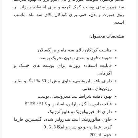
سد هیدرولیپیدی پوست کمک کرده و برای استفاده روزانه بر
روی صورت و بدن، حتی برای کودکان بالای سه ماه مناسب
است.
مشخصات محصول:
مناسب کودکان بالای سه ماه و بزرگسالان
شوینده قوی و مغذی، بدون تحریک پوست
قابلیت استفاده روزانه برای پوست های خشک و
اگزمایی
دارای بافت ابریشمی، حاوی بیش از 50 % امگا و سایر
روغن‌های معدنی
بهبود دهنده شرایط سد هیدرولیپیدی پوست
فاقد صابون، الکل، پارابن، اسانس و SLES / SLS
دارای pH فیزیولوژیک و هایپوآلرژنیک
حاوی هیالورونیک اسید هیدرولیز شده، گلیسیرین فارما
گرید، عصاره جو دو سر، و امگا 3، 6، 9
حجم: 200ml