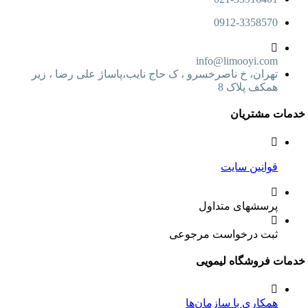
0912-3358570
info@limooyi.com
تهران، خ ناصرخسرو ، ک حاج نایب،پاساژ علی رضا ، زیر
همکف پلاک 8
ت مشتریان
قوانین سایت
پرسشهای متداول
ثبت درخواست مرجوعی
ت فروشگاه لیمویی
همکاری با سازمان‌ها