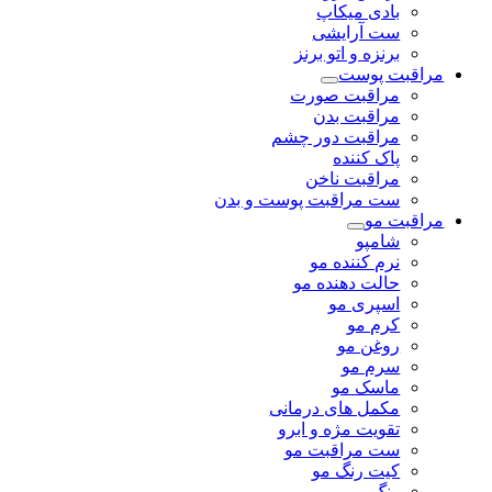
بادی میکاپ
ست آرایشی
برنزه و اتو برنز
مراقبت پوست
مراقبت صورت
مراقبت بدن
مراقبت دور چشم
پاک کننده
مراقبت ناخن
ست مراقبت پوست و بدن
مراقبت مو
شامپو
نرم کننده مو
حالت دهنده مو
اسپری مو
کرم مو
روغن مو
سرم مو
ماسک مو
مکمل های درمانی
تقویت مژه و ابرو
ست مراقبت مو
کیت رنگ مو
رنگ مو