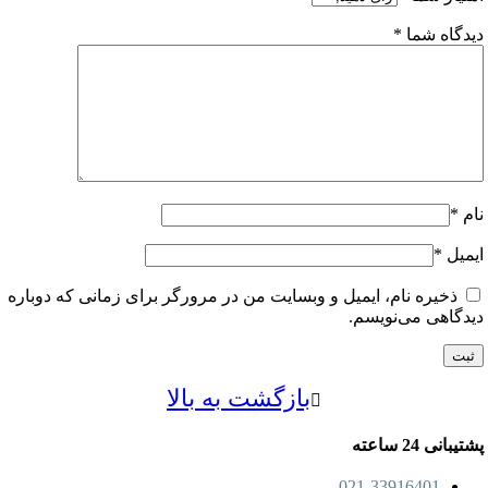
اه شما
*
ل
*
خیره نام، ایمیل و وبسایت من در مرورگر برای زمانی که دوباره
اهی می‌نویسم.
بازگشت به بالا
24 ساعته
021-33916401