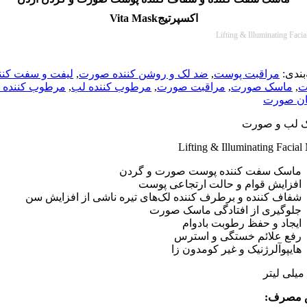
اکسپرتیجVita Mask
Lifting & Illuminati
:
مراقبت پوست
,
ضد لک و روشن کننده صورت
,
لیفت و سفت کننده
سک صورت
,
مراقبت صورت
,
مرطوب کننده لب
,
مرطوب کننده و
ورت
و صورت
Lifting & Illuminating F
ک سفت کننده پوست صورت و گردن
یش قوام و حالت ارتجاعی پوست
 کننده و برطرف کننده لک‌های تیره ناشی از افزایش سن
یری از افتادگی ماسک صورت
د و حفظ رطوبت بادوام
 علائم خستگی و استرس
وآلرژنیک و غیر کومدون زا
ف: