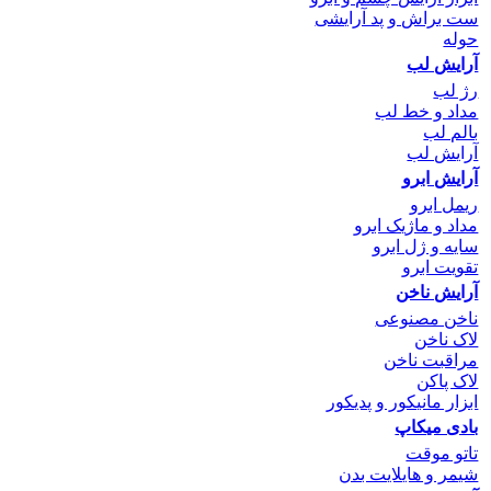
ست براش و پد آرایشی
حوله
آرایش لب
رژ لب
مداد و خط لب
بالم لب
آرایش لب
آرایش ابرو
ریمل ابرو
مداد و ماژیک ابرو
سایه و ژل ابرو
تقویت ابرو
آرایش ناخن
ناخن مصنوعی
لاک ناخن
مراقبت ناخن
لاک پاکن
ابزار مانیکور و پدیکور
بادی میکاپ
تاتو موقت
شیمر و هایلایت بدن