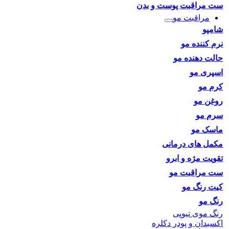
ست مراقبت پوست و بدن
مراقبت مو
شامپو
نرم کننده مو
حالت دهنده مو
اسپری مو
کرم مو
روغن مو
سرم مو
ماسک مو
مکمل های درمانی
تقویت مژه و ابرو
ست مراقبت مو
کیت رنگ مو
رنگ مو
رنگ موی تیوپی
اکسیدان و پودر دکلره