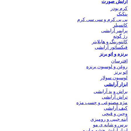
آرایش صورت
کرم پودر
پنکیک
بی بی کرم و سی سی کرم
کانسیلر
پرایمر آرایشی
رژ گونه
کانتورینگ و هایلایتر
فیکساتور آرایشی
برنزه و اتو
برنز
افترسان
روغن و لوسیون برنزه
اتو برنز
لوسیون سولار
ابزار آرایشی
براش و پد آرایشی
تراش آرایشی
مژه مصنوعی و چسب مژه
کیف آرایشی
وجین و قیچی
آینه جیبی و رومیزی
برس و شانه ی مو
ابزار آرایش چشم و ابرو