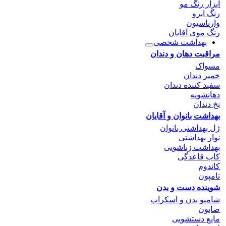
ابزار رنگ مو
رنگ ابرو
واریاسیون
رنگ موی آقایان
بهداشت شخصی
مراقبت دهان و دندان
مسواک
خمیر دندان
سفید کننده دندان
دهانشویه
نخ دندان
بهداشت بانوان و آقایان
ژل بهداشتی بانوان
نوار بهداشتی
بهداشت زناشویی
کاپ قاعدگی
کاندوم
تامپون
شوینده دست و بدن
شامپو بدن و اسکراب
صابون
مایع دستشویی