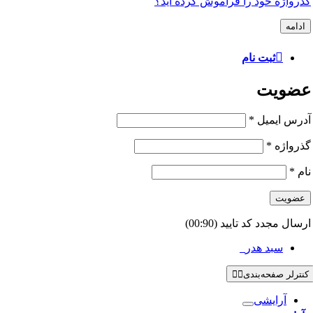
گذرواژه خود را فراموش کرده اید؟
ادامه
ثبت نام
عضویت
آدرس ایمیل
*
گذرواژه
*
نام
*
عضویت
ارسال مجدد کد تایید
(00:
90
)
سبد هدر
0
کنترلر صفحه‌بندی
آرایشی