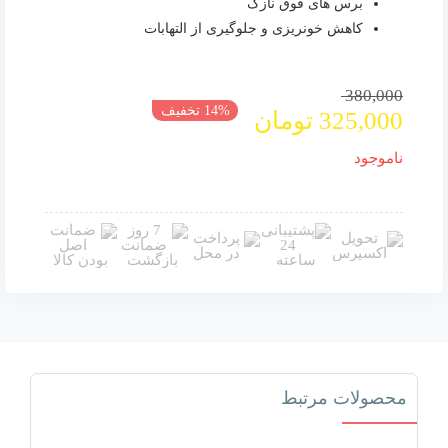
برس های فوق نازک
کاهش خونریزی و جلوگیری از التهابات
380,000
قیمت
قیمت
14% تخفیف
325,000
تومان
فعلی
اصلی
380,000 تومان
325,000 تومان
ناموجود
بود.
است.
محصولات مرتبط