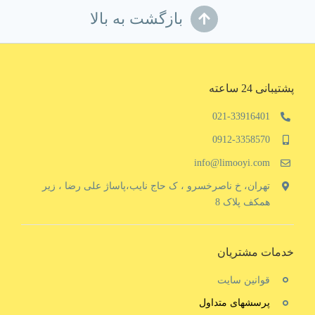
بازگشت به بالا
پشتیبانی 24 ساعته
021-33916401
0912-3358570
info@limooyi.com
تهران، خ ناصرخسرو ، ک حاج نایب،پاساژ علی رضا ، زیر
همکف پلاک 8
خدمات مشتریان
قوانین سایت
پرسشهای متداول