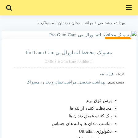
Ski
t
conten
بهداشت شخصی
مراقبت دهان و دندان
مسواک
مسواک محافظ لثه اورال بی Pro Gum Care
موجود نیست!
14% تخفیف
مسواک محافظ لثه اورال بی Pro Gum Care
OralB Pro Gum Care Toothbrsuh
برند:
اورال بی
دسته‌بندی:
بهداشت شخصی
,
مراقبت دهان و دندان
,
مسواک
برس فوق نرم
محافظت کننده از لثه ها
پاک کننده عمیق دندان ها
مناسب دندان ها و لثه های حساس
تکنولوژی Ultrathin