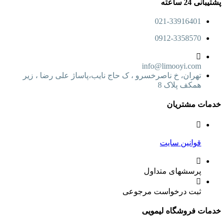
24 ساعته
021-33916401
0912-3358570
info@limooyi.com
تهران، خ ناصرخسرو ، ک حاج نایب،پاساژ علی رضا ، زیر
همکف پلاک 8
ت مشتریان
قوانین سایت
پرسشهای متداول
ثبت درخواست مرجوعی
ت فروشگاه لیمویی