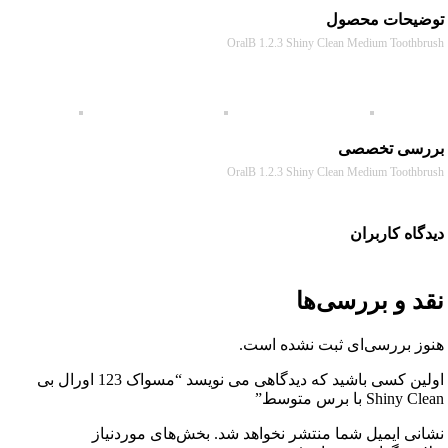
حات محصول
OralB 1.2.3 Shiny Clean Medium Toot
سی تخصصی
OralB 1.2.3 Shiny Clean Medium Toot
ه کاربران
 و بررسی‌ها
 بررسی‌ای ثبت نشده است.
اولین کسی باشید که دیدگاهی می نویسد “مسواک 123 اورال بی
S با برس متوسط”
ی ایمیل شما منتشر نخواهد شد.
بخش‌های موردنیاز