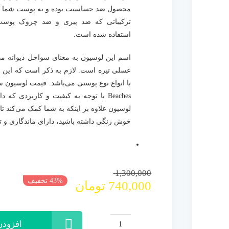
محصول ضد حساسیت بوده و به پوست شما آسی
ترکیباتی که ضد پیری و ضد چروک پوست 
استفاده شده است.
اسم این لوسیون به معنای سواحل دیوانه می
عسلی تیره است. لازم به ذکر است که این 
با انواع نوع پوستی می‌باشد. قیمت لوسیون 
Beaches با توجه به کیفیت و کاربردی ک
لوسیون علاوه بر اینکه به شما کمک می‌کند ت
خوش رنگی داشته باشید، دارای ماندگاری و تی
قیمت
قیمت
1,300,000
43% تخفیف
740,000
تومان
فعلی
اصلی
740,000 تومان
1,300,000 تومان
بود.
است.