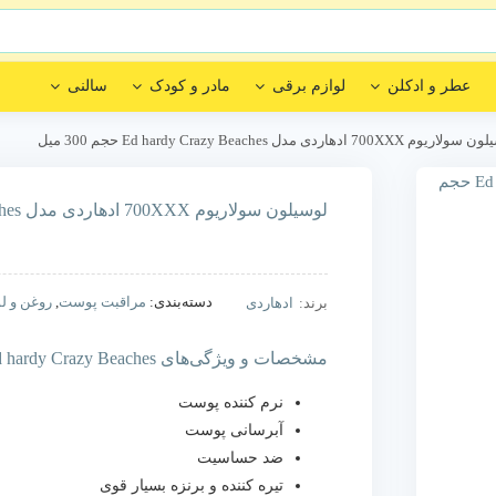
عطر و ادکلن
لوازم برقی
مادر و کودک
سالنی
وم 700XXX ادهاردی مدل Ed hardy Crazy Beaches حجم 300 میل
لوسیلون سولاریوم 700XXX ادهاردی مدل Ed hardy Crazy Beaches حجم 300 میل
دسته‌بندی:
مراقبت پوست
,
روغن و لو
برند:
ادهاردی
مشخصات و ویژگی‌های Ed hardy Crazy Beaches
نرم کننده پوست
آبرسانی پوست
ضد حساسیت
تیره کننده و برنزه بسیار قوی