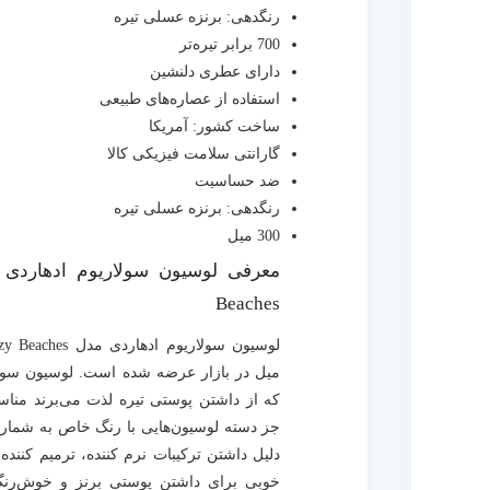
رنگدهی: برنزه عسلی تیره
700 برابر تیره‌تر
دارای عطری دلنشین
استفاده از عصاره‌های طبیعی
ساخت كشور: آمريكا
گارانتی سلامت فیزیکی کالا
ضد حساسیت
رنگدهی: برنزه عسلی تیره
300 میل
Beaches
میل در بازار عرضه شده است. لوسیون سولا
که از داشتن پوستی تیره لذت می‌برند منا
جز دسته لوسیون‌هایی با رنگ خاص به شمار م
دلیل داشتن ترکیبات نرم کننده، ترمیم کننده 
خوبی برای داشتن پوستی برنز و خوش‌رنگ 