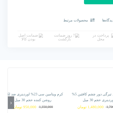
یدگاه‌ها
محصولات مرتبط
سرم ضد تیرگی دور چشم کافئین 5%
کرم ویتامین سی 23% اوردینری ضد لک و
یست!
موجود نیست!
ردینری حجم 30 میل
روشن کننده حجم 30 میل
1,70
1,480,000
تومان
1,350,000
950,000
تومان
قیمت
قیمت
30% تخفیف