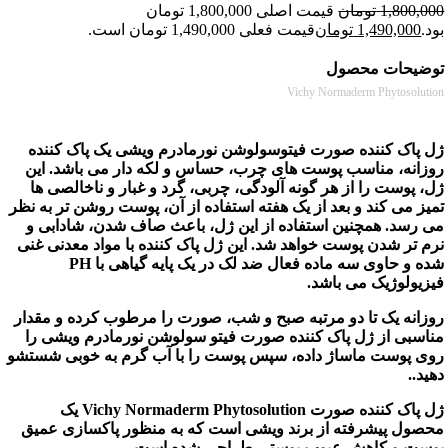
1,800
تومان
قیمت اصلی 1,800,000 تومان
1,490,00
تومان
قیمت فعلی 1,490,000 تومان است.
حات محصول
Vichy Normaderm Phytoso
اک کننده صورت فیتوسولوشن نورمادرم ویشی یک پاک کننده
نه، مناسب پوست های چرب، حساس و لکه دار می باشد. این
وست را از هر گونه آلودگی، چربی، گرد و غبار و ناخالصی ها
می کند و بعد از یک هفته استفاده از آن، پوست روشن تر به نظر
سد. همچنین استفاده از این ژل، باعث صاف شدن، شادابی و
تر شدن پوست خواهد شد. این ژل پاک کننده با مواد معدنی غنی
شده و حاوی سه ماده فعال ضد لک در یک پایه گیاهی با PH
ولوژیک می باشد.
نه یک تا دو مرتبه صبح و شب، صورت را مرطوب کرده و مقدار
بی از ژل پاک کننده صورت فیتو سولوشن نورمادرم ویشی را
پوست ماساژ داده، سپس پوست را با آب گرم به خوبی شستشو
.
ژل پاک کننده صورت Vichy Normaderm Phytosolution یک
ل پیشرفته از برند ویشی است که به منظور پاکسازی عمیق
 و کاهش عیوب پوستی طراحی شده است.