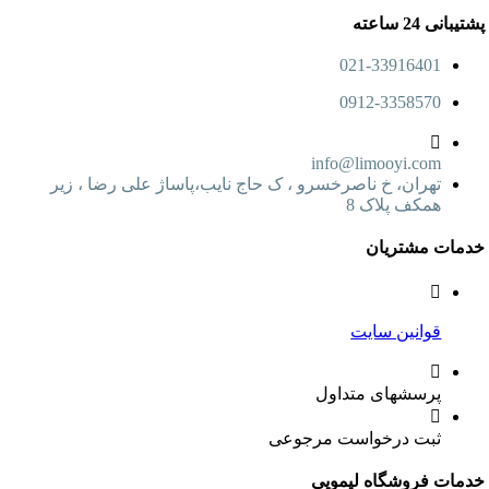
24 ساعته
021-33916401
0912-3358570
info@limooyi.com
تهران، خ ناصرخسرو ، ک حاج نایب،پاساژ علی رضا ، زیر
همکف پلاک 8
ت مشتریان
قوانین سایت
پرسشهای متداول
ثبت درخواست مرجوعی
ت فروشگاه لیمویی