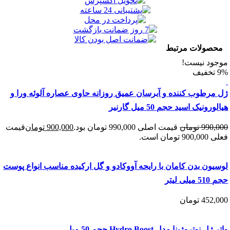
ولات مرتبط
د نیست!
رطوب کننده و آبرسان عمیق روزانه حاوی عصاره آلوئه ورا و
نیک اسید حجم 50 میل گارنیر
990
تومان
قیمت اصلی 990,000 تومان بود.
900,000
تومان
قیمت
 است.
ن بدن کامان با رایحه آووکادو و گل ارکیده مناسب انواع پوست
یتر
452
تومان
وتروژینا مدل Hydro Boost حجم 50 میل