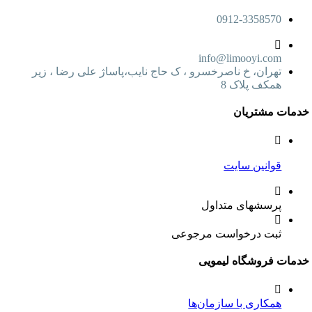
0912-3358570
info@limooyi.com
تهران، خ ناصرخسرو ، ک حاج نایب،پاساژ علی رضا ، زیر
همکف پلاک 8
ت مشتریان
قوانین سایت
پرسشهای متداول
ثبت درخواست مرجوعی
ت فروشگاه لیمویی
همکاری با سازمان‌ها