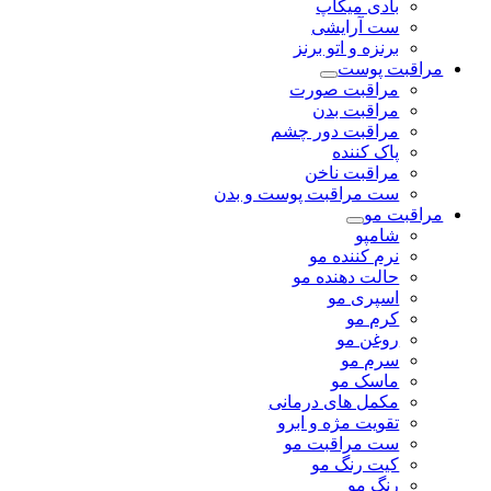
بادی میکاپ
ست آرایشی
برنزه و اتو برنز
مراقبت پوست
مراقبت صورت
مراقبت بدن
مراقبت دور چشم
پاک کننده
مراقبت ناخن
ست مراقبت پوست و بدن
مراقبت مو
شامپو
نرم کننده مو
حالت دهنده مو
اسپری مو
کرم مو
روغن مو
سرم مو
ماسک مو
مکمل های درمانی
تقویت مژه و ابرو
ست مراقبت مو
کیت رنگ مو
رنگ مو