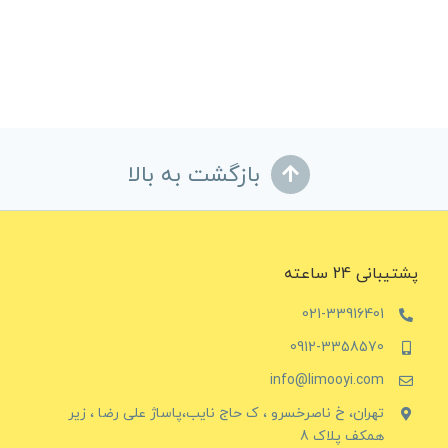
بازگشت به بالا
پشتیبانی 24 ساعته
021-33916401
0912-3358570
info@limooyi.com
تهران، خ ناصرخسرو ، ک حاج نایب،پاساژ علی رضا ، زیر
همکف پلاک 8