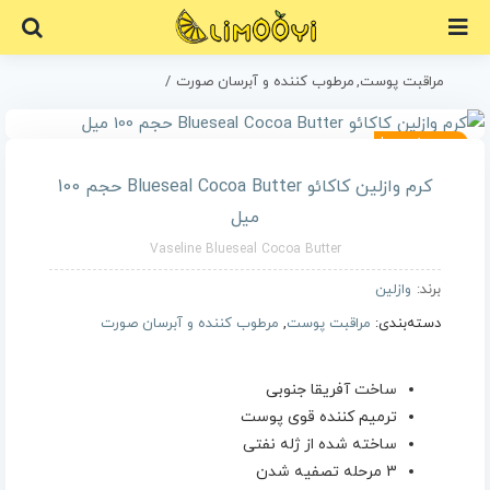
Ski
t
conten
مراقبت پوست
مرطوب کننده و آبرسان صورت
کرم وازلین کاکائو Blueseal Cocoa Butter حجم 100 میل
موجود نیست!
18% تخفیف
کرم وازلین کاکائو Blueseal Cocoa Butter حجم 100
میل
Vaseline Blueseal Cocoa Butter
برند:
وازلین
دسته‌بندی:
مراقبت پوست
,
مرطوب کننده و آبرسان صورت
ساخت آفریقا جنوبی
ترمیم کننده قوی پوست
ساخته شده از ژله نفتی
3 مرحله تصفیه شدن