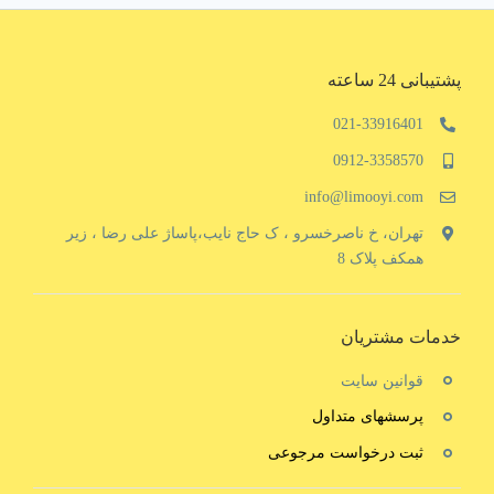
پشتیبانی 24 ساعته
021-33916401
0912-3358570
info@limooyi.com
تهران، خ ناصرخسرو ، ک حاج نایب،پاساژ علی رضا ، زیر
همکف پلاک 8
خدمات مشتریان
قوانین سایت
پرسشهای متداول
ثبت درخواست مرجوعی