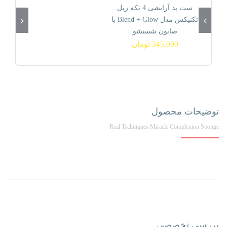
ست پد آرایشی 4 تکه ریل
موجود نیست!
تکنیکس مدل Blend + Glow با
صابون شستشو
345,000
تومان
توضیحات محصول
Real Techniques Miracle Complexion Sponge
بررسی تخصصی