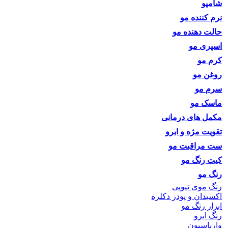
شامپو
نرم کننده مو
حالت دهنده مو
اسپری مو
کرم مو
روغن مو
سرم مو
ماسک مو
مکمل های درمانی
تقویت مژه و ابرو
ست مراقبت مو
کیت رنگ مو
رنگ مو
رنگ موی تیوپی
اکسیدان و پودر دکلره
ابزار رنگ مو
رنگ ابرو
واریاسیون