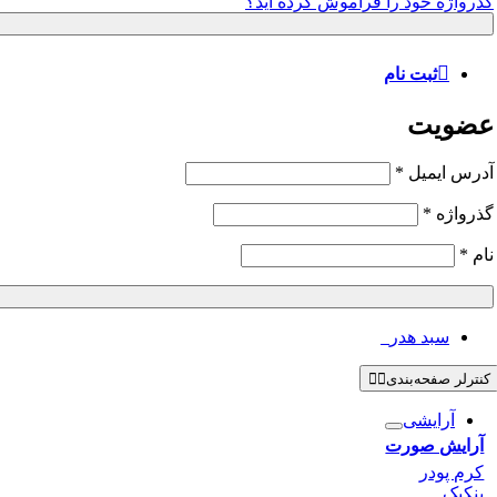
گذرواژه خود را فراموش کرده اید؟
ثبت نام
عضویت
آدرس ایمیل
*
گذرواژه
*
نام
*
سبد هدر
0
کنترلر صفحه‌بندی
آرایشی
آرایش صورت
کرم پودر
پنکیک