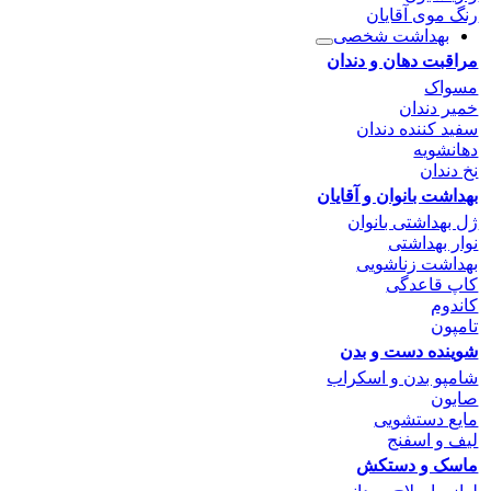
رنگ موی آقایان
بهداشت شخصی
مراقبت دهان و دندان
مسواک
خمیر دندان
سفید کننده دندان
دهانشویه
نخ دندان
بهداشت بانوان و آقایان
ژل بهداشتی بانوان
نوار بهداشتی
بهداشت زناشویی
کاپ قاعدگی
کاندوم
تامپون
شوینده دست و بدن
شامپو بدن و اسکراب
صابون
مایع دستشویی
لیف و اسفنج
ماسک و دستکش