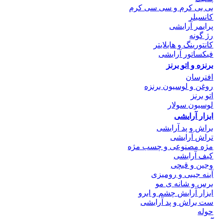
بی بی کرم و سی سی کرم
کانسیلر
پرایمر آرایشی
رژ گونه
کانتورینگ و هایلایتر
فیکساتور آرایشی
برنزه و اتو
برنز
افترسان
روغن و لوسیون برنزه
اتو برنز
لوسیون سولار
ابزار آرایشی
براش و پد آرایشی
تراش آرایشی
مژه مصنوعی و چسب مژه
کیف آرایشی
وجین و قیچی
آینه جیبی و رومیزی
برس و شانه ی مو
ابزار آرایش چشم و ابرو
ست براش و پد آرایشی
حوله