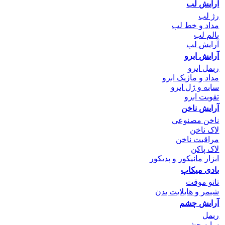
آرایش لب
رژ لب
مداد و خط لب
بالم لب
آرایش لب
آرایش ابرو
ریمل ابرو
مداد و ماژیک ابرو
سایه و ژل ابرو
تقویت ابرو
آرایش ناخن
ناخن مصنوعی
لاک ناخن
مراقبت ناخن
لاک پاکن
ابزار مانیکور و پدیکور
بادی میکاپ
تاتو موقت
شیمر و هایلایت بدن
آرایش چشم
ریمل
سایه چشم